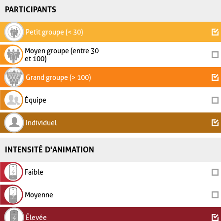
PARTICIPANTS
Petit groupe (< 30)
Moyen groupe (entre 30
et 100)
Grand groupe (> 100)
Équipe
Individuel
INTENSITÉ D'ANIMATION
Faible
Moyenne
Élevée