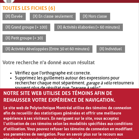
TOUTES LES FICHES (6)
(X) Élevée
(X) En classe seulement
(X) Hors classe
(X) Grand groupe (> 100)
(X) Activités élaborées (> 60 minutes)
(X) Petit groupe (< 30)
(X) Activités développées (Entre 30 et 60 minutes)
(X) Individuel
Votre recherche n'a donné aucun résultat
Vérifiez que l'orthographe est correcte.
Supprimez les guillemets autour des expressions pour
rechercher chaque mot séparément.
garage à vélo
retournera
souvent plus de résultat que
"garage à vélo"
.
NOTRE SITE WEB UTILISE DES TÉMOINS AFIN DE
Envisagez d'élargir votre recherche avec
OR
.
garage OR vélo
retournera souvent plus de résultat que
garage à vélo
.
REHAUSSER VOTRE EXPÉRIENCE DE NAVIGATION.
Le site web de Polytechnique Montréal utilise des témoins de connexion
afin de recueillir des statistiques générales et offrir une meilleure
expérience à ses visiteurs. En naviguant sur le site, vous acceptez
l’utilisation de ces témoins selon les modalités spécifiées aux conditions
d’utilisation. Vous pouvez refuser les témoins de connexion en modifiant
vos paramètres de navigation. Pour en savoir plus sur le recours aux