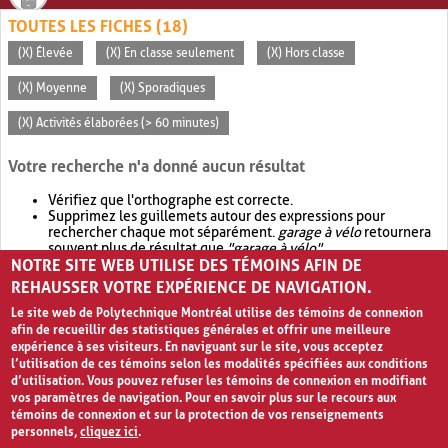
TOUTES LES FICHES (18)
(X) Élevée
(X) En classe seulement
(X) Hors classe
(X) Moyenne
(X) Sporadiques
(X) Activités élaborées (> 60 minutes)
Votre recherche n'a donné aucun résultat
Vérifiez que l'orthographe est correcte.
Supprimez les guillemets autour des expressions pour
rechercher chaque mot séparément.
garage à vélo
retournera
souvent plus de résultat que
"garage à vélo"
.
NOTRE SITE WEB UTILISE DES TÉMOINS AFIN DE
Envisagez d'élargir votre recherche avec
OR
.
garage OR vélo
retournera souvent plus de résultat que
garage à vélo
.
REHAUSSER VOTRE EXPÉRIENCE DE NAVIGATION.
Le site web de Polytechnique Montréal utilise des témoins de connexion
afin de recueillir des statistiques générales et offrir une meilleure
expérience à ses visiteurs. En naviguant sur le site, vous acceptez
l’utilisation de ces témoins selon les modalités spécifiées aux conditions
d’utilisation. Vous pouvez refuser les témoins de connexion en modifiant
vos paramètres de navigation. Pour en savoir plus sur le recours aux
témoins de connexion et sur la protection de vos renseignements
personnels,
cliquez ici
.
Avis de confidentialité et conditions d’utilisation