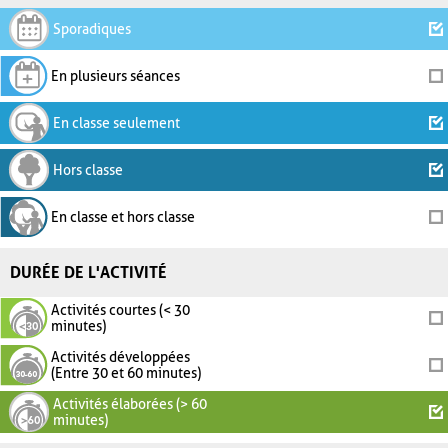
Sporadiques
En plusieurs séances
En classe seulement
Hors classe
En classe et hors classe
DURÉE DE L'ACTIVITÉ
Activités courtes (< 30
minutes)
Activités développées
(Entre 30 et 60 minutes)
Activités élaborées (> 60
minutes)