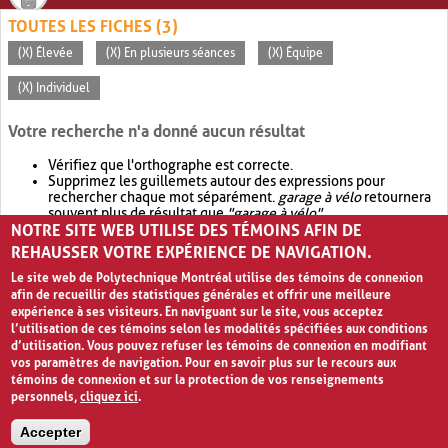
TOUTES LES FICHES (3)
(X) Élevée
(X) En plusieurs séances
(X) Équipe
(X) Individuel
Votre recherche n'a donné aucun résultat
Vérifiez que l'orthographe est correcte.
Supprimez les guillemets autour des expressions pour
rechercher chaque mot séparément.
garage à vélo
retournera
souvent plus de résultat que
"garage à vélo"
.
NOTRE SITE WEB UTILISE DES TÉMOINS AFIN DE
Envisagez d'élargir votre recherche avec
OR
.
garage OR vélo
retournera souvent plus de résultat que
garage à vélo
.
REHAUSSER VOTRE EXPÉRIENCE DE NAVIGATION.
Le site web de Polytechnique Montréal utilise des témoins de connexion
afin de recueillir des statistiques générales et offrir une meilleure
expérience à ses visiteurs. En naviguant sur le site, vous acceptez
l’utilisation de ces témoins selon les modalités spécifiées aux conditions
d’utilisation. Vous pouvez refuser les témoins de connexion en modifiant
vos paramètres de navigation. Pour en savoir plus sur le recours aux
témoins de connexion et sur la protection de vos renseignements
personnels,
cliquez ici
.
Avis de confidentialité et conditions d’utilisation
Accepter