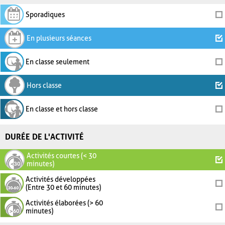
Sporadiques
En plusieurs séances
En classe seulement
Hors classe
En classe et hors classe
DURÉE DE L'ACTIVITÉ
Activités courtes (< 30
minutes)
Activités développées
(Entre 30 et 60 minutes)
Activités élaborées (> 60
minutes)