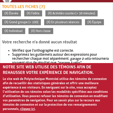
TOUTES LES FICHES (7)
(X) Élevée
(X) Faible
(X) Activités courtes (< 30 minutes)
(X) Grand groupe (> 100)
(X) En plusieurs séances
(X) Équipe
(X) Individuel
(X) Hors classe
Votre recherche n'a donné aucun résultat
Vérifiez que l'orthographe est correcte.
Supprimez les guillemets autour des expressions pour
rechercher chaque mot séparément.
garage à vélo
retournera
souvent plus de résultat que
"garage à vélo"
.
NOTRE SITE WEB UTILISE DES TÉMOINS AFIN DE
Envisagez d'élargir votre recherche avec
OR
.
garage OR vélo
retournera souvent plus de résultat que
garage à vélo
.
REHAUSSER VOTRE EXPÉRIENCE DE NAVIGATION.
Le site web de Polytechnique Montréal utilise des témoins de connexion
afin de recueillir des statistiques générales et offrir une meilleure
expérience à ses visiteurs. En naviguant sur le site, vous acceptez
l’utilisation de ces témoins selon les modalités spécifiées aux conditions
d’utilisation. Vous pouvez refuser les témoins de connexion en modifiant
vos paramètres de navigation. Pour en savoir plus sur le recours aux
témoins de connexion et sur la protection de vos renseignements
personnels,
cliquez ici
.
Avis de confidentialité et conditions d’utilisation