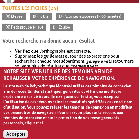
TOUTES LES FICHES (25)
(X) Élevée
(X) Faible
(X) Activités élaborées (> 60 minutes)
(X) Petit groupe (< 30)
(X) Équipe
Votre recherche n'a donné aucun résultat
Vérifiez que l'orthographe est correcte.
Supprimez les guillemets autour des expressions pour
rechercher chaque mot séparément.
garage à vélo
retournera
souvent plus de résultat que
"garage à vélo"
.
NOTRE SITE WEB UTILISE DES TÉMOINS AFIN DE
Envisagez d'élargir votre recherche avec
OR
.
garage OR vélo
retournera souvent plus de résultat que
garage à vélo
.
REHAUSSER VOTRE EXPÉRIENCE DE NAVIGATION.
Le site web de Polytechnique Montréal utilise des témoins de connexion
afin de recueillir des statistiques générales et offrir une meilleure
expérience à ses visiteurs. En naviguant sur le site, vous acceptez
l’utilisation de ces témoins selon les modalités spécifiées aux conditions
d’utilisation. Vous pouvez refuser les témoins de connexion en modifiant
vos paramètres de navigation. Pour en savoir plus sur le recours aux
témoins de connexion et sur la protection de vos renseignements
personnels,
cliquez ici
.
Avis de confidentialité et conditions d’utilisation
Accepter