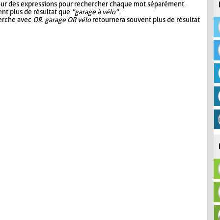
our des expressions pour rechercher chaque mot séparément.
nt plus de résultat que
"garage à vélo"
.
herche avec
OR
.
garage OR vélo
retournera souvent plus de résultat