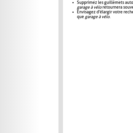
Supprimez les guillemets aut
garage à vélo
retournera souve
Envisagez d'élargir votre rec
que
garage à vélo
.