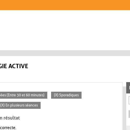
IE ACTIVE
pées (Entre 30 et 60 minutes)
(X) Sporadiques
(X) En plusieurs séances
n résultat
 correcte.