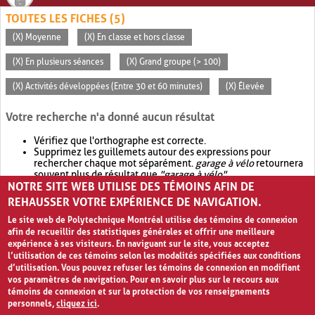
TOUTES LES FICHES (5)
(X) Moyenne
(X) En classe et hors classe
(X) En plusieurs séances
(X) Grand groupe (> 100)
(X) Activités développées (Entre 30 et 60 minutes)
(X) Élevée
Votre recherche n'a donné aucun résultat
Vérifiez que l'orthographe est correcte.
Supprimez les guillemets autour des expressions pour
rechercher chaque mot séparément.
garage à vélo
retournera
souvent plus de résultat que
"garage à vélo"
.
NOTRE SITE WEB UTILISE DES TÉMOINS AFIN DE
Envisagez d'élargir votre recherche avec
OR
.
garage OR vélo
retournera souvent plus de résultat que
garage à vélo
.
REHAUSSER VOTRE EXPÉRIENCE DE NAVIGATION.
Le site web de Polytechnique Montréal utilise des témoins de connexion
afin de recueillir des statistiques générales et offrir une meilleure
expérience à ses visiteurs. En naviguant sur le site, vous acceptez
l’utilisation de ces témoins selon les modalités spécifiées aux conditions
d’utilisation. Vous pouvez refuser les témoins de connexion en modifiant
vos paramètres de navigation. Pour en savoir plus sur le recours aux
témoins de connexion et sur la protection de vos renseignements
personnels,
cliquez ici
.
Avis de confidentialité et conditions d’utilisation