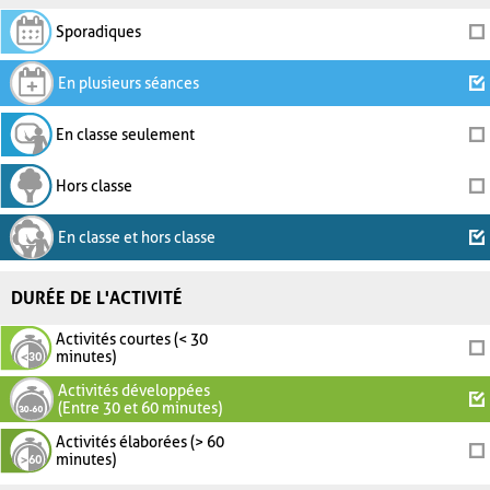
Sporadiques
En plusieurs séances
En classe seulement
Hors classe
En classe et hors classe
DURÉE DE L'ACTIVITÉ
Activités courtes (< 30
minutes)
Activités développées
(Entre 30 et 60 minutes)
Activités élaborées (> 60
minutes)