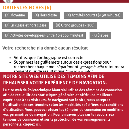
TOUTES LES FICHES (6)
(X) Moyenne
(X) Hors classe
(X) Activités courtes (< 30 minutes)
(X) En classe et hors classe
(X) Grand groupe (> 100)
(X) Activités développées (Entre 30 et 60 minutes)
(X) Élevée
Votre recherche n'a donné aucun résultat
Vérifiez que l'orthographe est correcte.
Supprimez les guillemets autour des expressions pour
rechercher chaque mot séparément.
garage à vélo
retournera
souvent plus de résultat que
"garage à vélo"
.
NOTRE SITE WEB UTILISE DES TÉMOINS AFIN DE
Envisagez d'élargir votre recherche avec
OR
.
garage OR vélo
retournera souvent plus de résultat que
garage à vélo
.
REHAUSSER VOTRE EXPÉRIENCE DE NAVIGATION.
Le site web de Polytechnique Montréal utilise des témoins de connexion
afin de recueillir des statistiques générales et offrir une meilleure
expérience à ses visiteurs. En naviguant sur le site, vous acceptez
l’utilisation de ces témoins selon les modalités spécifiées aux conditions
d’utilisation. Vous pouvez refuser les témoins de connexion en modifiant
vos paramètres de navigation. Pour en savoir plus sur le recours aux
témoins de connexion et sur la protection de vos renseignements
personnels,
cliquez ici
.
Avis de confidentialité et conditions d’utilisation