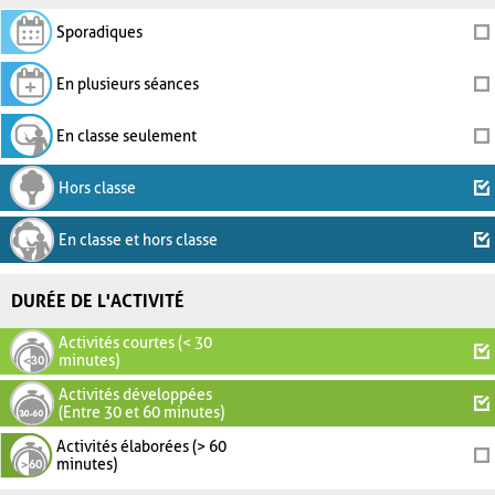
Sporadiques
En plusieurs séances
En classe seulement
Hors classe
En classe et hors classe
DURÉE DE L'ACTIVITÉ
Activités courtes (< 30
minutes)
Activités développées
(Entre 30 et 60 minutes)
Activités élaborées (> 60
minutes)