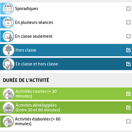
Sporadiques
En plusieurs séances
En classe seulement
Hors classe
En classe et hors classe
DURÉE DE L'ACTIVITÉ
Activités courtes (< 30
minutes)
Activités développées
(Entre 30 et 60 minutes)
Activités élaborées (> 60
minutes)