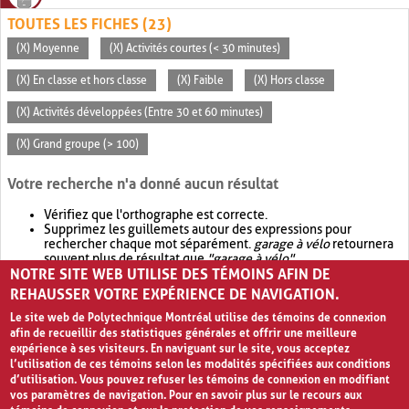
TOUTES LES FICHES (23)
(X) Moyenne
(X) Activités courtes (< 30 minutes)
(X) En classe et hors classe
(X) Faible
(X) Hors classe
(X) Activités développées (Entre 30 et 60 minutes)
(X) Grand groupe (> 100)
Votre recherche n'a donné aucun résultat
Vérifiez que l'orthographe est correcte.
Supprimez les guillemets autour des expressions pour
rechercher chaque mot séparément.
garage à vélo
retournera
souvent plus de résultat que
"garage à vélo"
.
NOTRE SITE WEB UTILISE DES TÉMOINS AFIN DE
Envisagez d'élargir votre recherche avec
OR
.
garage OR vélo
retournera souvent plus de résultat que
garage à vélo
.
REHAUSSER VOTRE EXPÉRIENCE DE NAVIGATION.
Le site web de Polytechnique Montréal utilise des témoins de connexion
afin de recueillir des statistiques générales et offrir une meilleure
expérience à ses visiteurs. En naviguant sur le site, vous acceptez
l’utilisation de ces témoins selon les modalités spécifiées aux conditions
d’utilisation. Vous pouvez refuser les témoins de connexion en modifiant
vos paramètres de navigation. Pour en savoir plus sur le recours aux