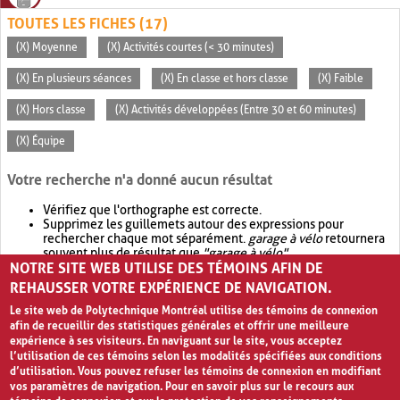
TOUTES LES FICHES (17)
(X) Moyenne
(X) Activités courtes (< 30 minutes)
(X) En plusieurs séances
(X) En classe et hors classe
(X) Faible
(X) Hors classe
(X) Activités développées (Entre 30 et 60 minutes)
(X) Équipe
Votre recherche n'a donné aucun résultat
Vérifiez que l'orthographe est correcte.
Supprimez les guillemets autour des expressions pour
rechercher chaque mot séparément.
garage à vélo
retournera
souvent plus de résultat que
"garage à vélo"
.
NOTRE SITE WEB UTILISE DES TÉMOINS AFIN DE
Envisagez d'élargir votre recherche avec
OR
.
garage OR vélo
retournera souvent plus de résultat que
garage à vélo
.
REHAUSSER VOTRE EXPÉRIENCE DE NAVIGATION.
Le site web de Polytechnique Montréal utilise des témoins de connexion
afin de recueillir des statistiques générales et offrir une meilleure
expérience à ses visiteurs. En naviguant sur le site, vous acceptez
l’utilisation de ces témoins selon les modalités spécifiées aux conditions
d’utilisation. Vous pouvez refuser les témoins de connexion en modifiant
vos paramètres de navigation. Pour en savoir plus sur le recours aux