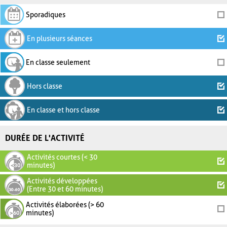
Sporadiques
En plusieurs séances
En classe seulement
Hors classe
En classe et hors classe
DURÉE DE L'ACTIVITÉ
Activités courtes (< 30
minutes)
Activités développées
(Entre 30 et 60 minutes)
Activités élaborées (> 60
minutes)