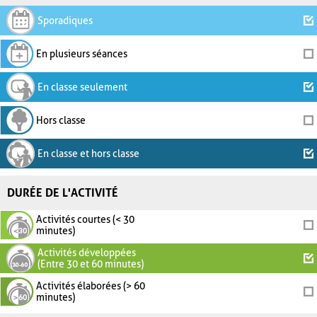
Sporadiques
En plusieurs séances
En classe seulement
Hors classe
En classe et hors classe
DURÉE DE L'ACTIVITÉ
Activités courtes (< 30
minutes)
Activités développées
(Entre 30 et 60 minutes)
Activités élaborées (> 60
minutes)