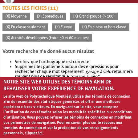
TOUTES LES FICHES (11)
(X) Moyenne
(X) Sporadiques
(X) Grand groupe (> 100)
(X) En classe seulement
(X) Élevée
(X) En classe et hors classe
(X) Activités développées (Entre 30 et 60 minutes)
Votre recherche n'a donné aucun résultat
Vérifiez que l'orthographe est correcte.
Supprimez les guillemets autour des expressions pour
rechercher chaque mot séparément.
garage à vélo
retournera
souvent plus de résultat que
"garage à vélo"
.
NOTRE SITE WEB UTILISE DES TÉMOINS AFIN DE
Envisagez d'élargir votre recherche avec
OR
.
garage OR vélo
retournera souvent plus de résultat que
garage à vélo
.
REHAUSSER VOTRE EXPÉRIENCE DE NAVIGATION.
Le site web de Polytechnique Montréal utilise des témoins de connexion
afin de recueillir des statistiques générales et offrir une meilleure
expérience à ses visiteurs. En naviguant sur le site, vous acceptez
l’utilisation de ces témoins selon les modalités spécifiées aux conditions
d’utilisation. Vous pouvez refuser les témoins de connexion en modifiant
vos paramètres de navigation. Pour en savoir plus sur le recours aux
témoins de connexion et sur la protection de vos renseignements
personnels,
cliquez ici
.
Avis de confidentialité et conditions d’utilisation