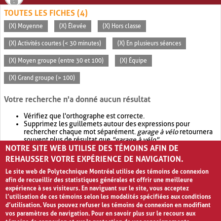
TOUTES LES FICHES (4)
(X) Moyenne
(X) Élevée
(X) Hors classe
(X) Activités courtes (< 30 minutes)
(X) En plusieurs séances
(X) Moyen groupe (entre 30 et 100)
(X) Équipe
(X) Grand groupe (> 100)
Votre recherche n'a donné aucun résultat
Vérifiez que l'orthographe est correcte.
Supprimez les guillemets autour des expressions pour
rechercher chaque mot séparément.
garage à vélo
retournera
souvent plus de résultat que
"garage à vélo"
.
NOTRE SITE WEB UTILISE DES TÉMOINS AFIN DE
Envisagez d'élargir votre recherche avec
OR
.
garage OR vélo
retournera souvent plus de résultat que
garage à vélo
.
REHAUSSER VOTRE EXPÉRIENCE DE NAVIGATION.
Le site web de Polytechnique Montréal utilise des témoins de connexion
afin de recueillir des statistiques générales et offrir une meilleure
expérience à ses visiteurs. En naviguant sur le site, vous acceptez
l’utilisation de ces témoins selon les modalités spécifiées aux conditions
d’utilisation. Vous pouvez refuser les témoins de connexion en modifiant
vos paramètres de navigation. Pour en savoir plus sur le recours aux