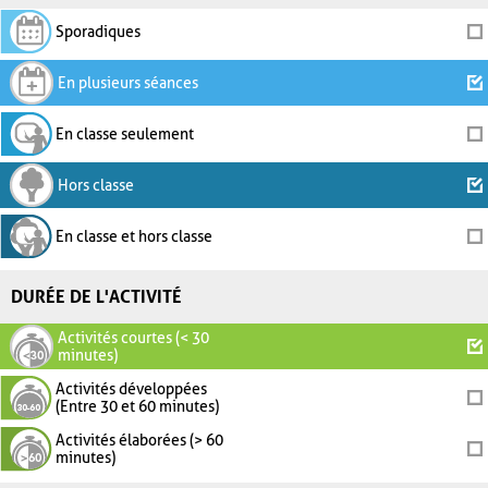
Sporadiques
En plusieurs séances
En classe seulement
Hors classe
En classe et hors classe
DURÉE DE L'ACTIVITÉ
Activités courtes (< 30
minutes)
Activités développées
(Entre 30 et 60 minutes)
Activités élaborées (> 60
minutes)