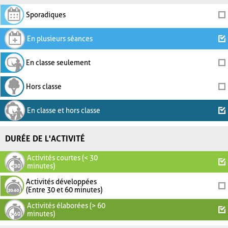
Sporadiques
En plusieurs séances
En classe seulement
Hors classe
En classe et hors classe
DURÉE DE L'ACTIVITÉ
Activités courtes (< 30
minutes)
Activités développées
(Entre 30 et 60 minutes)
Activités élaborées (> 60
minutes)