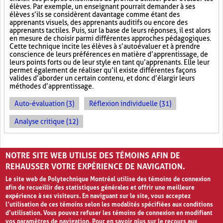
élèves. Par exemple, un enseignant pourrait demander à ses
élèves s’ils se considèrent davantage comme étant des
apprenants visuels, des apprenants auditifs ou encore des
apprenants tactiles. Puis, sur la base de leurs réponses, il est alors
en mesure de choisir parmi différentes approches pédagogiques.
Cette technique incite les élèves à s’autoévaluer et à prendre
conscience de leurs préférences en matière d’apprentissage, de
leurs points forts ou de leur style en tant qu’apprenants. Elle leur
permet également de réaliser qu’il existe différentes façons
valides d’aborder un certain contenu, et donc d’élargir leurs
méthodes d’apprentissage.
Auto-évaluation (3)
Réflexion individuelle (31)
Analyse critique (12)
PAGES
NOTRE SITE WEB UTILISE DES TÉMOINS AFIN DE
«
‹
1
2
3
REHAUSSER VOTRE EXPÉRIENCE DE NAVIGATION.
Le site web de Polytechnique Montréal utilise des témoins de connexion
afin de recueillir des statistiques générales et offrir une meilleure
expérience à ses visiteurs. En naviguant sur le site, vous acceptez
l’utilisation de ces témoins selon les modalités spécifiées aux conditions
d’utilisation. Vous pouvez refuser les témoins de connexion en modifiant
vos paramètres de navigation. Pour en savoir plus sur le recours aux