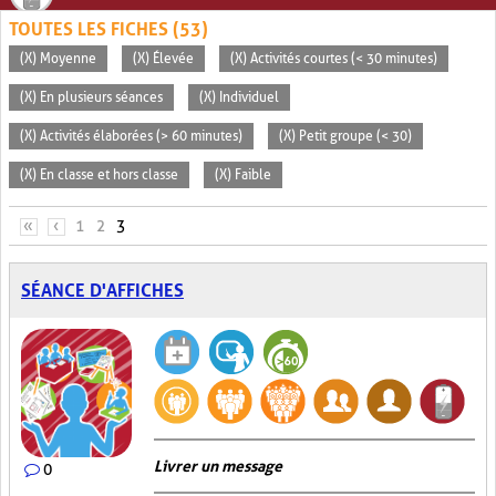
TOUTES LES FICHES (53)
(X) Moyenne
(X) Élevée
(X) Activités courtes (< 30 minutes)
(X) En plusieurs séances
(X) Individuel
(X) Activités élaborées (> 60 minutes)
(X) Petit groupe (< 30)
(X) En classe et hors classe
(X) Faible
PAGES
«
‹
1
2
3
SÉANCE D'AFFICHES
Livrer un message
0