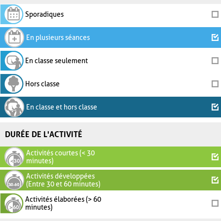
Sporadiques
En plusieurs séances
En classe seulement
Hors classe
En classe et hors classe
DURÉE DE L'ACTIVITÉ
Activités courtes (< 30
minutes)
Activités développées
(Entre 30 et 60 minutes)
Activités élaborées (> 60
minutes)