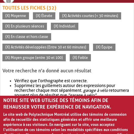
TOUTES LES FICHES (32)
(X) Moyenne
(X) Élevée
(X) Activités courtes (< 30 minutes)
(X) En plusieurs séances
(X) Individuel
(X) En classe et hors classe
(X) Activités développées (Entre 30 et 60 minutes)
(X) Équipe
(X) Moyen groupe (entre 30 et 100)
(X) Faible
Votre recherche n'a donné aucun résultat
Vérifiez que l'orthographe est correcte.
Supprimez les guillemets autour des expressions pour
rechercher chaque mot séparément.
garage à vélo
retournera
souvent plus de résultat que
"garage à vélo"
.
NOTRE SITE WEB UTILISE DES TÉMOINS AFIN DE
Envisagez d'élargir votre recherche avec
OR
.
garage OR vélo
retournera souvent plus de résultat que
garage à vélo
.
REHAUSSER VOTRE EXPÉRIENCE DE NAVIGATION.
Le site web de Polytechnique Montréal utilise des témoins de connexion
afin de recueillir des statistiques générales et offrir une meilleure
expérience à ses visiteurs. En naviguant sur le site, vous acceptez
l’utilisation de ces témoins selon les modalités spécifiées aux conditions