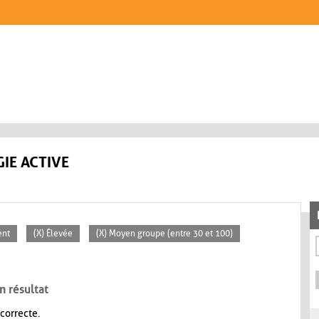
IE ACTIVE
ent
(X) Élevée
(X) Moyen groupe (entre 30 et 100)
n résultat
 correcte.