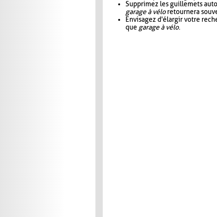
Supprimez les guillemets aut
garage à vélo
retournera souve
Envisagez d'élargir votre rec
que
garage à vélo
.