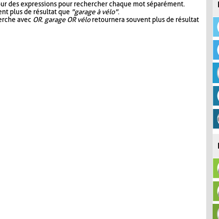
our des expressions pour rechercher chaque mot séparément.
nt plus de résultat que
"garage à vélo"
.
herche avec
OR
.
garage OR vélo
retournera souvent plus de résultat