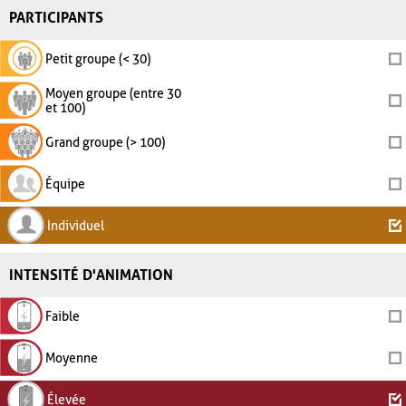
PARTICIPANTS
Petit groupe (< 30)
Moyen groupe (entre 30
et 100)
Grand groupe (> 100)
Équipe
Individuel
INTENSITÉ D'ANIMATION
Faible
Moyenne
Élevée