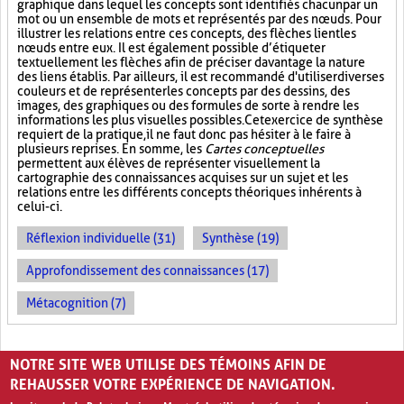
graphique dans lequel les concepts sont identifiés chacun par un
mot ou un ensemble de mots et représentés par des nœuds. Pour
illustrer les relations entre ces concepts, des flèches lient les
nœuds entre eux. Il est également possible d’étiqueter
textuellement les flèches afin de préciser davantage la nature
des liens établis. Par ailleurs, il est recommandé d'utiliser diverses
couleurs et de représenter les concepts par des dessins, des
images, des graphiques ou des formules de sorte à rendre les
informations les plus visuelles possibles. Cet exercice de synthèse
requiert de la pratique, il ne faut donc pas hésiter à le faire à
plusieurs reprises. En somme, les
Cartes conceptuelles
permettent aux élèves de représenter visuellement la
cartographie des connaissances acquises sur un sujet et les
relations entre les différents concepts théoriques inhérents à
celui-ci.
Réflexion individuelle (31)
Synthèse (19)
Approfondissement des connaissances (17)
Métacognition (7)
PAGES
NOTRE SITE WEB UTILISE DES TÉMOINS AFIN DE
«
‹
1
2
3
REHAUSSER VOTRE EXPÉRIENCE DE NAVIGATION.