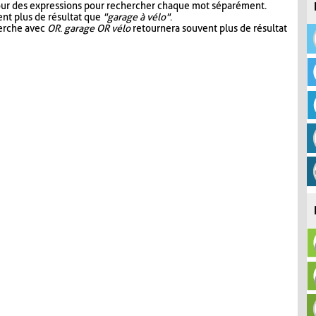
our des expressions pour rechercher chaque mot séparément.
nt plus de résultat que
"garage à vélo"
.
herche avec
OR
.
garage OR vélo
retournera souvent plus de résultat