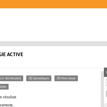
IE ACTIVE
es (> 60 minutes)
(X) Sporadiques
(X) Hors classe
classe
n résultat
 correcte.