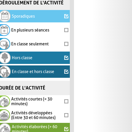
DÉROULEMENT DE L'ACTIVITÉ
Sporadiques
En plusieurs séances
En classe seulement
Hors classe
En classe et hors classe
DURÉE DE L'ACTIVITÉ
Activités courtes (< 30
minutes)
Activités développées
(Entre 30 et 60 minutes)
Activités élaborées (> 60
minutes)