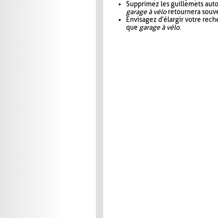
Supprimez les guillemets aut
garage à vélo
retournera souve
Envisagez d'élargir votre rec
que
garage à vélo
.