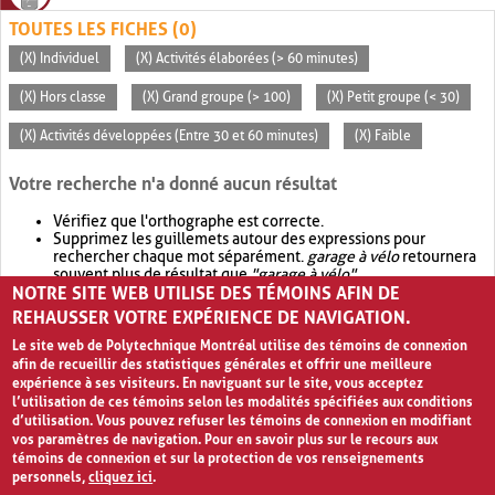
TOUTES LES FICHES (0)
(X) Individuel
(X) Activités élaborées (> 60 minutes)
(X) Hors classe
(X) Grand groupe (> 100)
(X) Petit groupe (< 30)
(X) Activités développées (Entre 30 et 60 minutes)
(X) Faible
Votre recherche n'a donné aucun résultat
Vérifiez que l'orthographe est correcte.
Supprimez les guillemets autour des expressions pour
rechercher chaque mot séparément.
garage à vélo
retournera
souvent plus de résultat que
"garage à vélo"
.
NOTRE SITE WEB UTILISE DES TÉMOINS AFIN DE
Envisagez d'élargir votre recherche avec
OR
.
garage OR vélo
retournera souvent plus de résultat que
garage à vélo
.
REHAUSSER VOTRE EXPÉRIENCE DE NAVIGATION.
Le site web de Polytechnique Montréal utilise des témoins de connexion
afin de recueillir des statistiques générales et offrir une meilleure
expérience à ses visiteurs. En naviguant sur le site, vous acceptez
l’utilisation de ces témoins selon les modalités spécifiées aux conditions
d’utilisation. Vous pouvez refuser les témoins de connexion en modifiant
vos paramètres de navigation. Pour en savoir plus sur le recours aux
témoins de connexion et sur la protection de vos renseignements
personnels,
cliquez ici
.
Avis de confidentialité et conditions d’utilisation