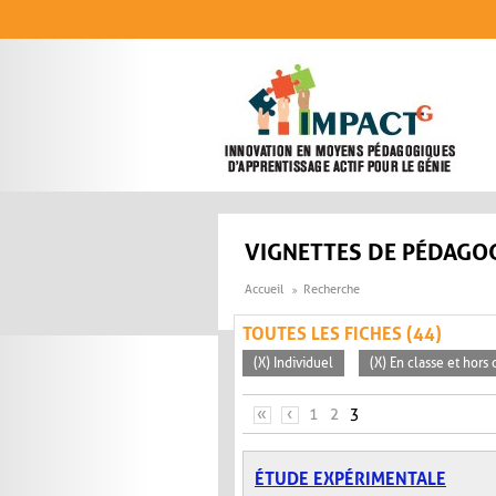
Aller au contenu principal
VIGNETTES DE PÉDAGOG
Accueil
Recherche
TOUTES LES FICHES (44)
(X) Individuel
(X) En classe et hors 
PAGES
«
‹
1
2
3
ÉTUDE EXPÉRIMENTALE