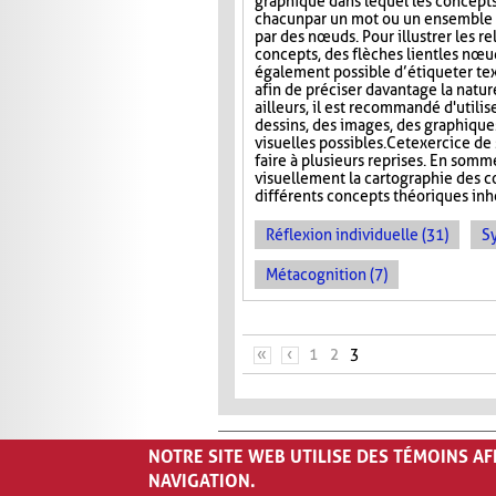
graphique dans lequel les concepts
chacun par un mot ou un ensemble 
par des nœuds. Pour illustrer les re
concepts, des flèches lient les nœud
également possible d’étiqueter te
afin de préciser davantage la nature
ailleurs, il est recommandé d'utilis
dessins, des images, des graphiques
visuelles possibles. Cet exercice de 
faire à plusieurs reprises. En somm
visuellement la cartographie des co
différents concepts théoriques inhé
Réflexion individuelle (31)
S
Métacognition (7)
PAGES
«
‹
1
2
3
NOTRE SITE WEB UTILISE DES TÉMOINS A
NAVIGATION.