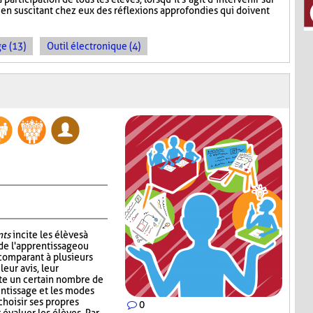
 en suscitant chez eux des réflexions approfondies qui doivent
e (13)
Outil électronique (4)
nts
incite les élèves à
de l'apprentissage ou
 comparant à plusieurs
leur avis, leur
ste un certain nombre de
entissage et les modes
choisir ses propres
0