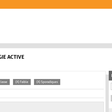
IE ACTIVE
classe
(X) Faible
(X) Sporadiques