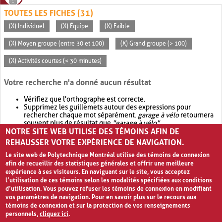
TOUTES LES FICHES (31)
(X) Individuel
(X) Équipe
(X) Faible
(X) Moyen groupe (entre 30 et 100)
(X) Grand groupe (> 100)
(X) Activités courtes (< 30 minutes)
Votre recherche n'a donné aucun résultat
Vérifiez que l'orthographe est correcte.
Supprimez les guillemets autour des expressions pour
rechercher chaque mot séparément.
garage à vélo
retournera
souvent plus de résultat que
"garage à vélo"
.
NOTRE SITE WEB UTILISE DES TÉMOINS AFIN DE
Envisagez d'élargir votre recherche avec
OR
.
garage OR vélo
retournera souvent plus de résultat que
garage à vélo
.
REHAUSSER VOTRE EXPÉRIENCE DE NAVIGATION.
Le site web de Polytechnique Montréal utilise des témoins de connexion
afin de recueillir des statistiques générales et offrir une meilleure
expérience à ses visiteurs. En naviguant sur le site, vous acceptez
l’utilisation de ces témoins selon les modalités spécifiées aux conditions
d’utilisation. Vous pouvez refuser les témoins de connexion en modifiant
vos paramètres de navigation. Pour en savoir plus sur le recours aux
témoins de connexion et sur la protection de vos renseignements
personnels,
cliquez ici
.
Avis de confidentialité et conditions d’utilisation