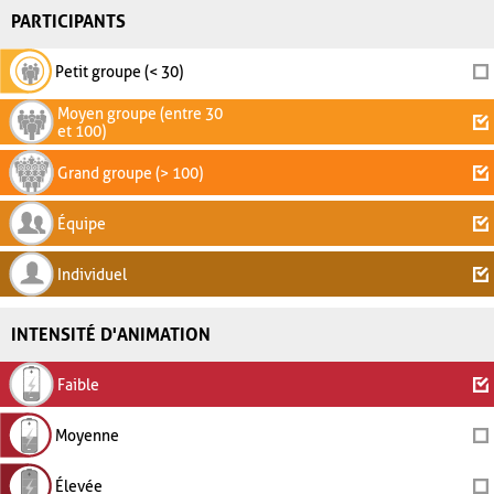
PARTICIPANTS
Petit groupe (< 30)
Moyen groupe (entre 30
et 100)
Grand groupe (> 100)
Équipe
Individuel
INTENSITÉ D'ANIMATION
Faible
Moyenne
Élevée