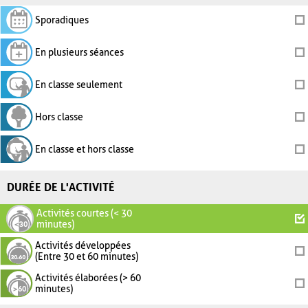
Sporadiques
En plusieurs séances
En classe seulement
Hors classe
En classe et hors classe
DURÉE DE L'ACTIVITÉ
Activités courtes (< 30
minutes)
Activités développées
(Entre 30 et 60 minutes)
Activités élaborées (> 60
minutes)