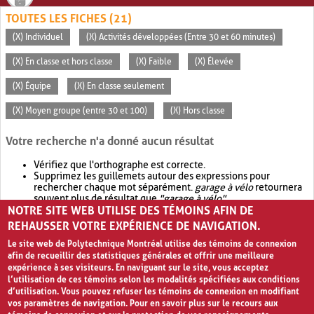
TOUTES LES FICHES (21)
(X) Individuel
(X) Activités développées (Entre 30 et 60 minutes)
(X) En classe et hors classe
(X) Faible
(X) Élevée
(X) Équipe
(X) En classe seulement
(X) Moyen groupe (entre 30 et 100)
(X) Hors classe
Votre recherche n'a donné aucun résultat
Vérifiez que l'orthographe est correcte.
Supprimez les guillemets autour des expressions pour
rechercher chaque mot séparément.
garage à vélo
retournera
souvent plus de résultat que
"garage à vélo"
.
NOTRE SITE WEB UTILISE DES TÉMOINS AFIN DE
Envisagez d'élargir votre recherche avec
OR
.
garage OR vélo
retournera souvent plus de résultat que
garage à vélo
.
REHAUSSER VOTRE EXPÉRIENCE DE NAVIGATION.
Le site web de Polytechnique Montréal utilise des témoins de connexion
afin de recueillir des statistiques générales et offrir une meilleure
expérience à ses visiteurs. En naviguant sur le site, vous acceptez
l’utilisation de ces témoins selon les modalités spécifiées aux conditions
d’utilisation. Vous pouvez refuser les témoins de connexion en modifiant
vos paramètres de navigation. Pour en savoir plus sur le recours aux