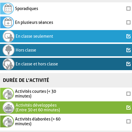
Sporadiques
En plusieurs séances
En classe seulement
Hors classe
En classe et hors classe
DURÉE DE L'ACTIVITÉ
Activités courtes (< 30
minutes)
Activités développées
(Entre 30 et 60 minutes)
Activités élaborées (> 60
minutes)