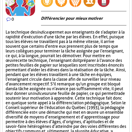
Différencier pour mieux motiver
0
La technique des
Indices
permet aux enseignants de s'adapter à la
rapidité d'exécution d'une tâche par les élèves. En effet, puisque
tous les élèves ne travaillent pas à la même vitesse, il arrive
souvent que certains d'entre eux prennent plus de temps que
leurs collègues pour terminer la tâche assignée par l'enseignant,
ce qui, à la longue, pourrait les démotiver. Pour mettre en
œuvre cette technique, l'enseignant doit préparer à l'avance des
petites feuilles de papier sur lesquelles sont inscrits des énoncés
permettant d'aider les élèves dans la réalisation de la tâche. Ainsi,
pendant que les élèves travaillent à une tâche en équipes,
l'enseignant circule dans la classe afin de surveiller leur niveau
d'avancement respectif. S'il remarque qu'un groupe est bloqué
dans la tâche assignée ou n'avance pas suffisamment vite, il peut
leur donner un
Indice
sur
une feuille de papier, ce qui permettra de
soutenir leur motivation à apprendre. Cette technique fait donc
en quelque sorte appel à la différenciation pédagogique. Selon le
Conseil supérieur de l'éducation du Québec (1993), la pédagogie
différenciée est « une démarche qui met en œuvre un ensemble
diversifié de moyens d’enseignement et d’apprentissage pour
permettre à des élèves d’âges, d’origines, d’aptitudes et de
savoir-faire hétérogènes d’atteindre par des voies différentes des
objectifs communs et, ultimement, la réussite éducative. »