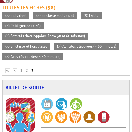
TOUTES LES FICHES (58)
(X) Individuel
(X) En classe seulement
(X) Faible
(X) Petit groupe (< 30)
(X) Activités développées (Entre 30 et 60 minutes)
(X) En classe et hors classe
(X) Activités élaborées (> 60 minutes)
(X) Activités courtes (< 30 minutes)
PAGES
«
‹
1
2
3
BILLET DE SORTIE