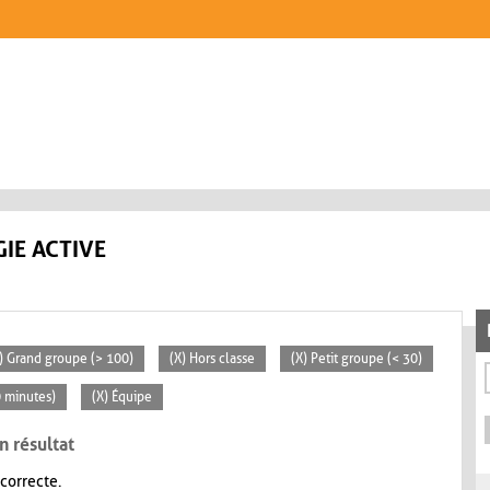
IE ACTIVE
) Grand groupe (> 100)
(X) Hors classe
(X) Petit groupe (< 30)
0 minutes)
(X) Équipe
n résultat
 correcte.