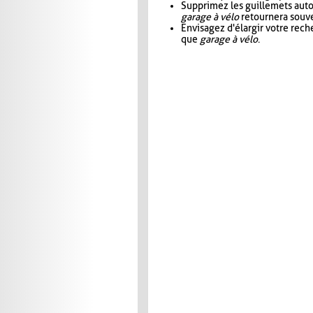
Supprimez les guillemets aut
garage à vélo
retournera souve
Envisagez d'élargir votre rec
que
garage à vélo
.