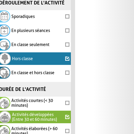
DÉROULEMENT DE L'ACTIVITÉ
Sporadiques
En plusieurs séances
En classe seulement
Hors classe
En classe et hors classe
DURÉE DE L'ACTIVITÉ
Activités courtes (< 30
minutes)
Activités développées
(Entre 30 et 60 minutes)
Activités élaborées (> 60
minutes)