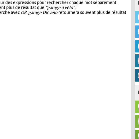
our des expressions pour rechercher chaque mot séparément.
nt plus de résultat que
"garage à vélo"
.
herche avec
OR
.
garage OR vélo
retournera souvent plus de résultat