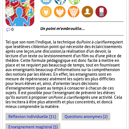
Un point m'embrouille...
0
Tel que son nom l'indique, la technique du
Point à clarifier
requiert
que les élèves ciblent un point qui nécessite des éclaircissements
après une leçon, une discussion, la réalisation d'un devoir, la
lecture d'un texte ou le visionnement d'un film ou d'une pièce de
théâtre. Cette formule pédagogique est donc facile à mettre en
place et ne requiert pas beaucoup de temps, tout en fournissant
aux enseignants beaucoup d'informations sur la compréhension
des notions par les élèves. En effet, les enseignants sont en
mesure de repérer assez aisément les sujets les plus difficiles
pour leurs élèves et, ainsi, d'orienter leurs décisions
d'enseignement quant au temps à consacrer à chacun de ces
sujets. Il est possible pour l'enseignant de prévenir les élèves
qu'ils auront à proposer un
Point à clarifier
après une activité. Cela
les incitera à être plus attentifs et plus concentrés, et donc à
mieux comprendre la matière.
Réflexion individuelle (31)
Questions anonymes (2)
Enseignement magistral (5)