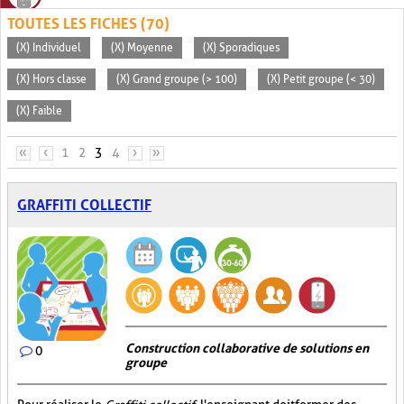
TOUTES LES FICHES (70)
(X) Individuel
(X) Moyenne
(X) Sporadiques
(X) Hors classe
(X) Grand groupe (> 100)
(X) Petit groupe (< 30)
(X) Faible
PAGES
«
‹
1
2
3
4
›
»
GRAFFITI COLLECTIF
Construction collaborative de solutions en
0
groupe