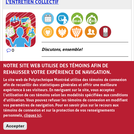
L'ENTRETIEN COLLECTIF
Discutons, ensemble!
0
L’
Entretien collectif
est un exercice au cours duquel l’enseignant
NOTRE SITE WEB UTILISE DES TÉMOINS AFIN DE
questionne la classe ou un groupe d’élèves sur un sujet
REHAUSSER VOTRE EXPÉRIENCE DE NAVIGATION.
particulier afin de récolter des commentaires, des propositions ou
toute autre information qui s’avère utile dans le contexte.
Le site web de Polytechnique Montréal utilise des témoins de connexion
L’activité se déroule en deux étapes. Premièrement, l’enseignant
afin de recueillir des statistiques générales et offrir une meilleure
pose une question en lien avec le sujet étudié en veillant à créer
expérience à ses visiteurs. En naviguant sur le site, vous acceptez
une ouverture qui consistera en un point de départ à la discussion
l’utilisation de ces témoins selon les modalités spécifiées aux conditions
qui suivra. Deuxièmement, les élèves répondent à cette question
d’utilisation. Vous pouvez refuser les témoins de connexion en modifiant
dans un contexte d’échange d’informations. Cette formule
vos paramètres de navigation. Pour en savoir plus sur le recours aux
pédagogique a l’avantage de permettre aux élèves, d’une part, de
témoins de connexion et sur la protection de vos renseignements
s’exprimer de manière spontanée pour faire valoir leurs idées
personnels,
cliquez ici
.
et d’autre part, d’enrichir leur réflexion grâce aux interventions
des autres.
Accepter
Participation active (6)
Partage (13)