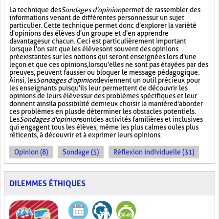
La technique des
Sondages d'opinion
permet de rassembler des
informations venant de différentes personnes sur un sujet
particulier. Cette technique permet donc d'explorer la variété
d'opinions des élèves d'un groupe et d'en apprendre
davantage sur chacun. Ceci est particulièrement important
lorsque l'on sait que les élèves ont souvent des opinions
préexistantes sur les notions qui seront enseignées lors d'une
leçon et que ces opinions, lorsqu'elles ne sont pas étayées par des
preuves, peuvent fausser ou bloquer le message pédagogique.
Ainsi, les
Sondages d'opinion
deviennent un outil précieux pour
les enseignants puisqu'ils leur permettent de découvrir les
opinions de leurs élèves sur des problèmes spécifiques et leur
donnent ainsi la possibilité de mieux choisir la manière d'aborder
ces problèmes en plus de déterminer les obstacles potentiels.
Les
Sondages d'opinion
sont des activités familières et inclusives
qui engagent tous les élèves, même les plus calmes ou les plus
réticents, à découvrir et à exprimer leurs opinions.
Opinion (8)
Sondage (5)
Réflexion individuelle (31)
DILEMMES ÉTHIQUES