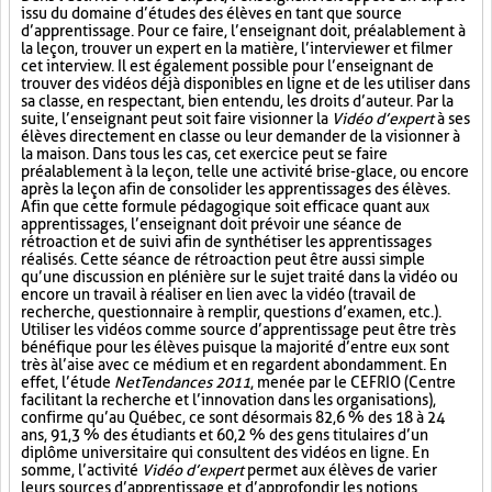
issu du domaine d’études des élèves en tant que source
d’apprentissage. Pour ce faire, l’enseignant doit, préalablement à
la leçon, trouver un expert en la matière, l’interviewer et filmer
cet interview. Il est également possible pour l’enseignant de
trouver des vidéos déjà disponibles en ligne et de les utiliser dans
sa classe, en respectant, bien entendu, les droits d’auteur. Par la
suite, l’enseignant peut soit faire visionner la
Vidéo d’expert
à ses
élèves directement en classe ou leur demander de la visionner à
la maison. Dans tous les cas, cet exercice peut se faire
préalablement à la leçon, telle une activité brise-glace, ou encore
après la leçon afin de consolider les apprentissages des élèves.
Afin que cette formule pédagogique soit efficace quant aux
apprentissages, l’enseignant doit prévoir une séance de
rétroaction et de suivi afin de synthétiser les apprentissages
réalisés. Cette séance de rétroaction peut être aussi simple
qu’une discussion en plénière sur le sujet traité dans la vidéo ou
encore un travail à réaliser en lien avec la vidéo (travail de
recherche, questionnaire à remplir, questions d’examen, etc.).
Utiliser les vidéos comme source d’apprentissage peut être très
bénéfique pour les élèves puisque la majorité d’entre eux sont
très à l’aise avec ce médium et en regardent abondamment. En
effet, l’étude
NetTendances 2011
, menée par le CEFRIO (Centre
facilitant la recherche et l’innovation dans les organisations),
confirme qu’au Québec, ce sont désormais 82,6 % des 18 à 24
ans, 91,3 % des étudiants et 60,2 % des gens titulaires d’un
diplôme universitaire qui consultent des vidéos en ligne. En
somme, l’activité
Vidéo d’expert
permet aux élèves de varier
leurs sources d’apprentissage et d’approfondir les notions