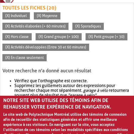
TOUTES LES FICHES (20)
(X) Individuel
(X) Moyenne
(X) Activités élaborées (> 60 minutes)
(X) Sporadiques
(X) Hors classe
(X) Grand groupe (> 100)
(X) Petit groupe (< 30)
(X) Activités développées (Entre 30 et 60 minutes)
(X) En classe seulement
Votre recherche n'a donné aucun résultat
Vérifiez que l'orthographe est correcte.
Supprimez les guillemets autour des expressions pour
rechercher chaque mot séparément.
garage à vélo
retournera
souvent plus de résultat que
"garage à vélo"
.
NOTRE SITE WEB UTILISE DES TÉMOINS AFIN DE
Envisagez d'élargir votre recherche avec
OR
.
garage OR vélo
retournera souvent plus de résultat que
garage à vélo
.
REHAUSSER VOTRE EXPÉRIENCE DE NAVIGATION.
Le site web de Polytechnique Montréal utilise des témoins de connexion
afin de recueillir des statistiques générales et offrir une meilleure
expérience à ses visiteurs. En naviguant sur le site, vous acceptez
l’utilisation de ces témoins selon les modalités spécifiées aux conditions