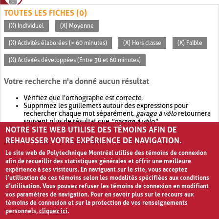
TOUTES LES FICHES (0)
(X) Individuel
(X) Moyenne
(X) Activités élaborées (> 60 minutes)
(X) Hors classe
(X) Faible
(X) Activités développées (Entre 30 et 60 minutes)
Votre recherche n'a donné aucun résultat
Vérifiez que l'orthographe est correcte.
Supprimez les guillemets autour des expressions pour
rechercher chaque mot séparément.
garage à vélo
retournera
souvent plus de résultat que
"garage à vélo"
.
NOTRE SITE WEB UTILISE DES TÉMOINS AFIN DE
Envisagez d'élargir votre recherche avec
OR
.
garage OR vélo
retournera souvent plus de résultat que
garage à vélo
.
REHAUSSER VOTRE EXPÉRIENCE DE NAVIGATION.
Le site web de Polytechnique Montréal utilise des témoins de connexion
afin de recueillir des statistiques générales et offrir une meilleure
expérience à ses visiteurs. En naviguant sur le site, vous acceptez
l’utilisation de ces témoins selon les modalités spécifiées aux conditions
d’utilisation. Vous pouvez refuser les témoins de connexion en modifiant
vos paramètres de navigation. Pour en savoir plus sur le recours aux
témoins de connexion et sur la protection de vos renseignements
personnels,
cliquez ici
.
Avis de confidentialité et conditions d’utilisation