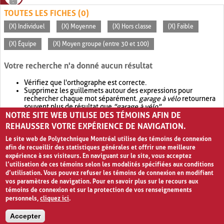
TOUTES LES FICHES (0)
(X) Individuel
(X) Moyenne
(X) Hors classe
(X) Faible
(X) Équipe
(X) Moyen groupe (entre 30 et 100)
Votre recherche n'a donné aucun résultat
Vérifiez que l'orthographe est correcte.
Supprimez les guillemets autour des expressions pour
rechercher chaque mot séparément.
garage à vélo
retournera
souvent plus de résultat que
"garage à vélo"
.
NOTRE SITE WEB UTILISE DES TÉMOINS AFIN DE
Envisagez d'élargir votre recherche avec
OR
.
garage OR vélo
retournera souvent plus de résultat que
garage à vélo
.
REHAUSSER VOTRE EXPÉRIENCE DE NAVIGATION.
Le site web de Polytechnique Montréal utilise des témoins de connexion
afin de recueillir des statistiques générales et offrir une meilleure
expérience à ses visiteurs. En naviguant sur le site, vous acceptez
l’utilisation de ces témoins selon les modalités spécifiées aux conditions
d’utilisation. Vous pouvez refuser les témoins de connexion en modifiant
vos paramètres de navigation. Pour en savoir plus sur le recours aux
témoins de connexion et sur la protection de vos renseignements
personnels,
cliquez ici
.
Avis de confidentialité et conditions d’utilisation
Accepter