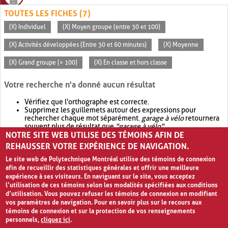
TOUTES LES FICHES (7)
(X) Individuel
(X) Moyen groupe (entre 30 et 100)
(X) Activités développées (Entre 30 et 60 minutes)
(X) Moyenne
(X) Grand groupe (> 100)
(X) En classe et hors classe
Votre recherche n'a donné aucun résultat
Vérifiez que l'orthographe est correcte.
Supprimez les guillemets autour des expressions pour
rechercher chaque mot séparément.
garage à vélo
retournera
souvent plus de résultat que
"garage à vélo"
.
NOTRE SITE WEB UTILISE DES TÉMOINS AFIN DE
Envisagez d'élargir votre recherche avec
OR
.
garage OR vélo
retournera souvent plus de résultat que
garage à vélo
.
REHAUSSER VOTRE EXPÉRIENCE DE NAVIGATION.
Le site web de Polytechnique Montréal utilise des témoins de connexion
afin de recueillir des statistiques générales et offrir une meilleure
expérience à ses visiteurs. En naviguant sur le site, vous acceptez
l’utilisation de ces témoins selon les modalités spécifiées aux conditions
d’utilisation. Vous pouvez refuser les témoins de connexion en modifiant
vos paramètres de navigation. Pour en savoir plus sur le recours aux
témoins de connexion et sur la protection de vos renseignements
personnels,
cliquez ici
.
Avis de confidentialité et conditions d’utilisation