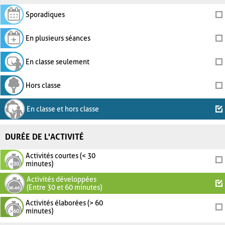
Sporadiques
En plusieurs séances
En classe seulement
Hors classe
En classe et hors classe
DURÉE DE L'ACTIVITÉ
Activités courtes (< 30
minutes)
Activités développées
(Entre 30 et 60 minutes)
Activités élaborées (> 60
minutes)