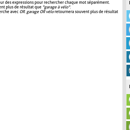
our des expressions pour rechercher chaque mot séparément.
nt plus de résultat que
"garage à vélo"
.
herche avec
OR
.
garage OR vélo
retournera souvent plus de résultat