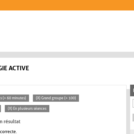
IE ACTIVE
es (> 60 minutes)
(X) Grand groupe (> 100)
(X) En plusieurs séances
n résultat
 correcte.