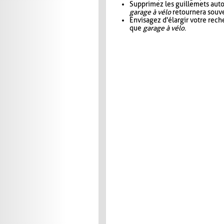
Supprimez les guillemets aut
garage à vélo
retournera souve
Envisagez d'élargir votre rec
que
garage à vélo
.