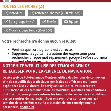
TOUTES LES FICHES (4)
(X) Individuel
(X) Activités élaborées (> 60 minutes)
(X) Petit groupe (< 30)
(X) Élevée
(X) Équipe
(X) Moyen groupe (entre 30 et 100)
Votre recherche n'a donné aucun résultat
Vérifiez que l'orthographe est correcte.
Supprimez les guillemets autour des expressions pour
rechercher chaque mot séparément.
garage à vélo
retournera
souvent plus de résultat que
"garage à vélo"
.
NOTRE SITE WEB UTILISE DES TÉMOINS AFIN DE
Envisagez d'élargir votre recherche avec
OR
.
garage OR vélo
retournera souvent plus de résultat que
garage à vélo
.
REHAUSSER VOTRE EXPÉRIENCE DE NAVIGATION.
Le site web de Polytechnique Montréal utilise des témoins de connexion
afin de recueillir des statistiques générales et offrir une meilleure
expérience à ses visiteurs. En naviguant sur le site, vous acceptez
l’utilisation de ces témoins selon les modalités spécifiées aux conditions
d’utilisation. Vous pouvez refuser les témoins de connexion en modifiant
vos paramètres de navigation. Pour en savoir plus sur le recours aux
témoins de connexion et sur la protection de vos renseignements
personnels,
cliquez ici
.
Avis de confidentialité et conditions d’utilisation