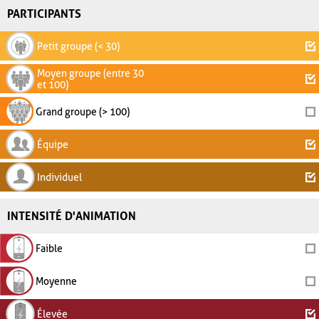
PARTICIPANTS
Petit groupe (< 30)
Moyen groupe (entre 30
et 100)
Grand groupe (> 100)
Équipe
Individuel
INTENSITÉ D'ANIMATION
Faible
Moyenne
Élevée