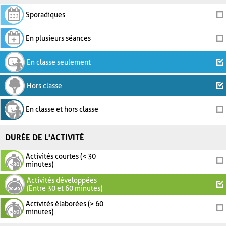
Sporadiques
En plusieurs séances
En classe seulement
Hors classe
En classe et hors classe
DURÉE DE L'ACTIVITÉ
Activités courtes (< 30
minutes)
Activités développées
(Entre 30 et 60 minutes)
Activités élaborées (> 60
minutes)