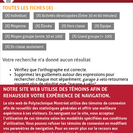
TOUTES LES FICHES (8)
(X) Individuel
(X) Activités développées (Entre 30 et 60 minutes)
(X) Moyenne
(X) Élevée
(X) Hors classe
(X) Équipe
(X) Moyen groupe (entre 30 et 100)
(X) Grand groupe (> 100)
(X) En classe seulement
Votre recherche n'a donné aucun résultat
Vérifiez que l'orthographe est correcte.
Supprimez les guillemets autour des expressions pour
rechercher chaque mot séparément.
garage à vélo
retournera
souvent plus de résultat que
"garage à vélo"
.
NOTRE SITE WEB UTILISE DES TÉMOINS AFIN DE
Envisagez d'élargir votre recherche avec
OR
.
garage OR vélo
retournera souvent plus de résultat que
garage à vélo
.
REHAUSSER VOTRE EXPÉRIENCE DE NAVIGATION.
Le site web de Polytechnique Montréal utilise des témoins de connexion
afin de recueillir des statistiques générales et offrir une meilleure
expérience à ses visiteurs. En naviguant sur le site, vous acceptez
l’utilisation de ces témoins selon les modalités spécifiées aux conditions
d’utilisation. Vous pouvez refuser les témoins de connexion en modifiant
vos paramètres de navigation. Pour en savoir plus sur le recours aux