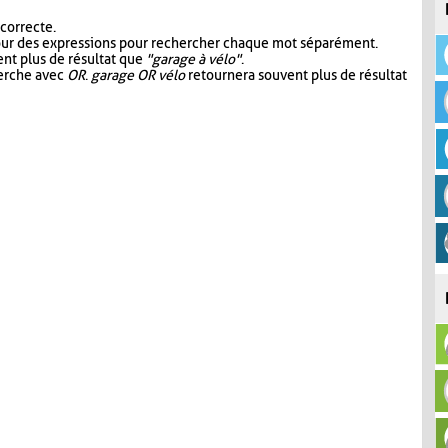
 correcte.
our des expressions pour rechercher chaque mot séparément.
nt plus de résultat que
"garage à vélo"
.
herche avec
OR
.
garage OR vélo
retournera souvent plus de résultat