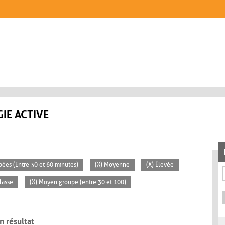
IE ACTIVE
pées (Entre 30 et 60 minutes)
(X) Moyenne
(X) Élevée
lasse
(X) Moyen groupe (entre 30 et 100)
n résultat