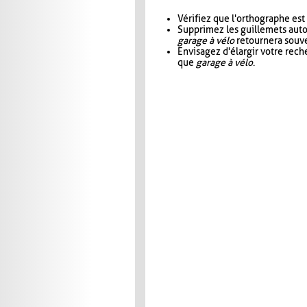
Vérifiez que l'orthographe est
Supprimez les guillemets aut
garage à vélo
retournera souve
Envisagez d'élargir votre rec
que
garage à vélo
.