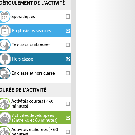
DÉROULEMENT DE L'ACTIVITÉ
Sporadiques
En plusieurs séances
En classe seulement
Hors classe
En classe et hors classe
DURÉE DE L'ACTIVITÉ
Activités courtes (< 30
minutes)
Activités développées
(Entre 30 et 60 minutes)
Activités élaborées (> 60
minutes)