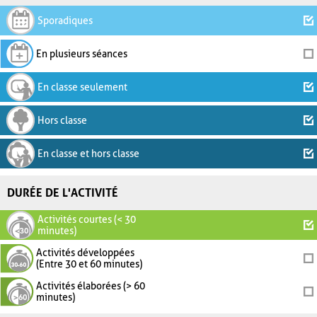
Sporadiques
En plusieurs séances
En classe seulement
Hors classe
En classe et hors classe
DURÉE DE L'ACTIVITÉ
Activités courtes (< 30
minutes)
Activités développées
(Entre 30 et 60 minutes)
Activités élaborées (> 60
minutes)