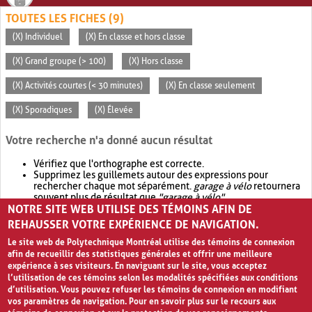
TOUTES LES FICHES (9)
(X) Individuel
(X) En classe et hors classe
(X) Grand groupe (> 100)
(X) Hors classe
(X) Activités courtes (< 30 minutes)
(X) En classe seulement
(X) Sporadiques
(X) Élevée
Votre recherche n'a donné aucun résultat
Vérifiez que l'orthographe est correcte.
Supprimez les guillemets autour des expressions pour
rechercher chaque mot séparément.
garage à vélo
retournera
souvent plus de résultat que
"garage à vélo"
.
NOTRE SITE WEB UTILISE DES TÉMOINS AFIN DE
Envisagez d'élargir votre recherche avec
OR
.
garage OR vélo
retournera souvent plus de résultat que
garage à vélo
.
REHAUSSER VOTRE EXPÉRIENCE DE NAVIGATION.
Le site web de Polytechnique Montréal utilise des témoins de connexion
afin de recueillir des statistiques générales et offrir une meilleure
expérience à ses visiteurs. En naviguant sur le site, vous acceptez
l’utilisation de ces témoins selon les modalités spécifiées aux conditions
d’utilisation. Vous pouvez refuser les témoins de connexion en modifiant
vos paramètres de navigation. Pour en savoir plus sur le recours aux