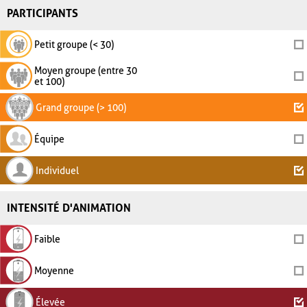
PARTICIPANTS
Petit groupe (< 30)
Moyen groupe (entre 30
et 100)
Grand groupe (> 100)
Équipe
Individuel
INTENSITÉ D'ANIMATION
Faible
Moyenne
Élevée