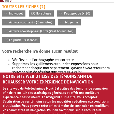
TOUTES LES FICHES (2)
(X) Individuel
(X) Hors classe
(X) Petit groupe (< 30)
(X) Activités courtes (< 30 minutes)
(X) Moyenne
(X) Activités développées (Entre 30 et 60 minutes)
(X) En plusieurs séances
Votre recherche n'a donné aucun résultat
Vérifiez que l'orthographe est correcte.
Supprimez les guillemets autour des expressions pour
rechercher chaque mot séparément.
garage à vélo
retournera
souvent plus de résultat que
"garage à vélo"
.
NOTRE SITE WEB UTILISE DES TÉMOINS AFIN DE
Envisagez d'élargir votre recherche avec
OR
.
garage OR vélo
retournera souvent plus de résultat que
garage à vélo
.
REHAUSSER VOTRE EXPÉRIENCE DE NAVIGATION.
Le site web de Polytechnique Montréal utilise des témoins de connexion
afin de recueillir des statistiques générales et offrir une meilleure
expérience à ses visiteurs. En naviguant sur le site, vous acceptez
l’utilisation de ces témoins selon les modalités spécifiées aux conditions
d’utilisation. Vous pouvez refuser les témoins de connexion en modifiant
vos paramètres de navigation. Pour en savoir plus sur le recours aux