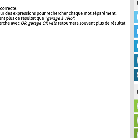
 correcte.
our des expressions pour rechercher chaque mot séparément.
nt plus de résultat que
"garage à vélo"
.
herche avec
OR
.
garage OR vélo
retournera souvent plus de résultat