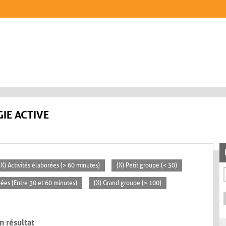
IE ACTIVE
(X) Activités élaborées (> 60 minutes)
(X) Petit groupe (< 30)
pées (Entre 30 et 60 minutes)
(X) Grand groupe (> 100)
n résultat