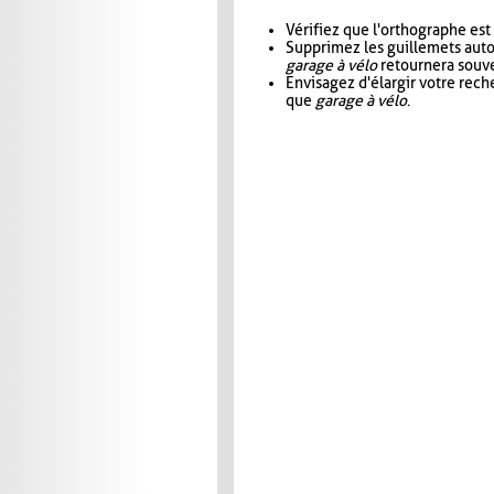
Vérifiez que l'orthographe est
Supprimez les guillemets aut
garage à vélo
retournera souve
Envisagez d'élargir votre rec
que
garage à vélo
.