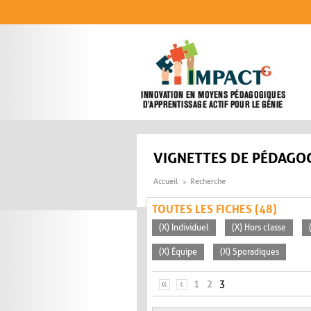
Aller au contenu principal
VIGNETTES DE PÉDAGOG
Accueil
Recherche
TOUTES LES FICHES (48)
(X) Individuel
(X) Hors classe
(X) Équipe
(X) Sporadiques
PAGES
«
‹
1
2
3