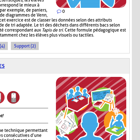
téristiques, les élèves
correspond le mieux à
, par exemple, de paniers,
0
, de diagrammes de Venn,
 cet exercice est de classer les données selon des attributs
de de tri adaptée. Le tri des déchets dans différents bacs selon
ité correspondant aux
Tapis de tri
. Cette formule pédagogique est
tamment chez les élèves plus visuels ou tactiles.
(4)
Support (2)
ES
t!
ne technique permettant
es consécutives d’une