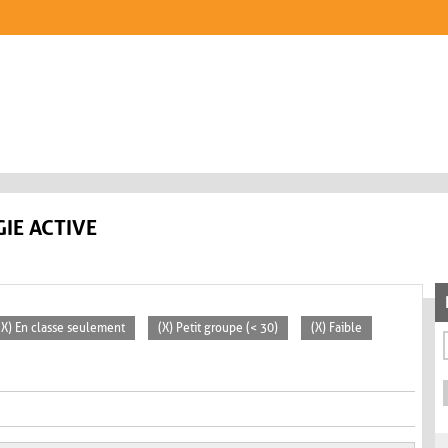
IE ACTIVE
(X) En classe seulement
(X) Petit groupe (< 30)
(X) Faible