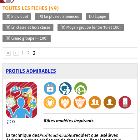
TOUTES LES FICHES (59)
(X) Individuel
(X) En plusieurs séances
(X) Équipe
(X) En classe et hors classe
(X) Moyen groupe (entre 30 et 100)
(X) Grand groupe (> 100)
PAGES
«
‹
1
2
3
PROFILS ADMIRABLES
Rôles modèles inspirants
0
La technique des
Profils admirables
requiert que les élèves