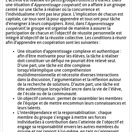
L'activité est réalisée en petits groupes distincts d'élèves. Dans
une situation d'
Apprentissage coopératif
, on a affaire à un groupe
centré sur une tâche à réaliser où la concurrence et
l'individualisme n'ont pas leur place. L'implication de chacun est
capitale, car tous sont là pour apprendre et tous ont pour tâche
d'enseigner à leurs coéquipiers. Ainsi, dans l'
Apprentissage
coopératif
, le groupe est organisé de manière à assurer la
participation de chacun et l'objectif de réussite personnelle est
intégré à l'objectif de la réussite collective. Les conditions à réunir
afin d'apprendre en coopération sont les suivantes :
Une situation d'apprentissage complexe et authentique :
afin d'être motivante pour les élèves, la tâche à réaliser
doit constituer un défi qui ne pourrait être relevé seul.
D'une part, une tâche est dite complexe
lorsqu'elle implique une compréhension
multidimensionnelle et nécessite diverses interactions
dans la discussion, l’argumentation et la réflexion autour
de la recherche de solutions. D'autre part, une tâche est
dite authentique lorsqu'elle s’ancre dans la vie de l’élève,
de l’école ou de la communauté.
Un objectif commun : permet de rassembler les membres
de l'équipe et de mettre en commun leurs connaissances et
leurs talents.
L'interdépendance et la responsabilisation : chaque
membre du groupe s’engage à mettre ses forces
individuelles à contribution dans l’atteinte de l’objectif et
engage sa responsabilité envers les autres membres du
groupe et par rapport à lui-même, en tant qu’apprenant.