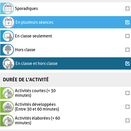
Sporadiques
En plusieurs séances
En classe seulement
Hors classe
En classe et hors classe
DURÉE DE L'ACTIVITÉ
Activités courtes (< 30
minutes)
Activités développées
(Entre 30 et 60 minutes)
Activités élaborées (> 60
minutes)