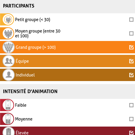
PARTICIPANTS
Petit groupe (< 30)
Moyen groupe (entre 30
et 100)
Grand groupe (> 100)
Équipe
Individuel
INTENSITÉ D'ANIMATION
Faible
Moyenne
Élevée