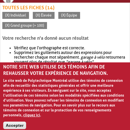
TOUTES LES FICHES (14)
(X) Individuel
(X) Élevée
(X) Équipe
(X) Grand groupe (> 100)
Votre recherche n'a donné aucun résultat
Vérifiez que l'orthographe est correcte.
Supprimez les guillemets autour des expressions pour
rechercher chaque mot séparément.
garage à vélo
retournera
souvent plus de résultat que
"garage à vélo"
.
NOTRE SITE WEB UTILISE DES TÉMOINS AFIN DE
Envisagez d'élargir votre recherche avec
OR
.
garage OR vélo
retournera souvent plus de résultat que
garage à vélo
.
REHAUSSER VOTRE EXPÉRIENCE DE NAVIGATION.
Le site web de Polytechnique Montréal utilise des témoins de connexion
afin de recueillir des statistiques générales et offrir une meilleure
expérience à ses visiteurs. En naviguant sur le site, vous acceptez
l’utilisation de ces témoins selon les modalités spécifiées aux conditions
d’utilisation. Vous pouvez refuser les témoins de connexion en modifiant
vos paramètres de navigation. Pour en savoir plus sur le recours aux
témoins de connexion et sur la protection de vos renseignements
personnels,
cliquez ici
.
Avis de confidentialité et conditions d’utilisation
Accepter