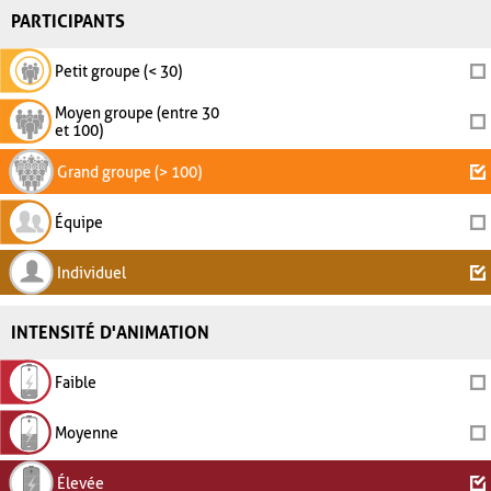
PARTICIPANTS
Petit groupe (< 30)
Moyen groupe (entre 30
et 100)
Grand groupe (> 100)
Équipe
Individuel
INTENSITÉ D'ANIMATION
Faible
Moyenne
Élevée