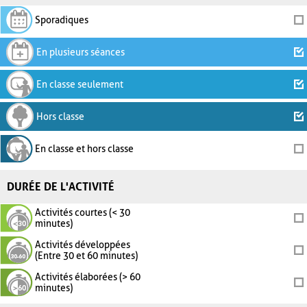
Sporadiques
En plusieurs séances
En classe seulement
Hors classe
En classe et hors classe
DURÉE DE L'ACTIVITÉ
Activités courtes (< 30
minutes)
Activités développées
(Entre 30 et 60 minutes)
Activités élaborées (> 60
minutes)