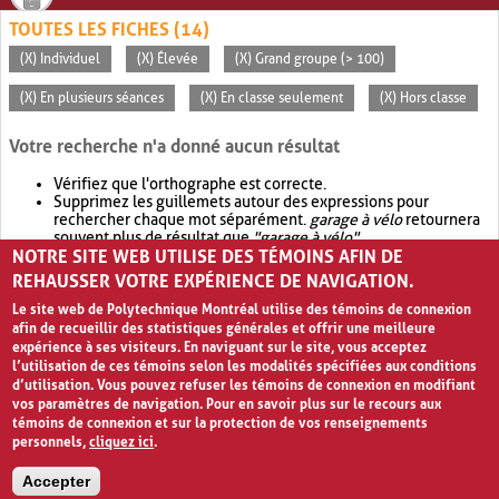
TOUTES LES FICHES (14)
(X) Individuel
(X) Élevée
(X) Grand groupe (> 100)
(X) En plusieurs séances
(X) En classe seulement
(X) Hors classe
Votre recherche n'a donné aucun résultat
Vérifiez que l'orthographe est correcte.
Supprimez les guillemets autour des expressions pour
rechercher chaque mot séparément.
garage à vélo
retournera
souvent plus de résultat que
"garage à vélo"
.
NOTRE SITE WEB UTILISE DES TÉMOINS AFIN DE
Envisagez d'élargir votre recherche avec
OR
.
garage OR vélo
retournera souvent plus de résultat que
garage à vélo
.
REHAUSSER VOTRE EXPÉRIENCE DE NAVIGATION.
Le site web de Polytechnique Montréal utilise des témoins de connexion
afin de recueillir des statistiques générales et offrir une meilleure
expérience à ses visiteurs. En naviguant sur le site, vous acceptez
l’utilisation de ces témoins selon les modalités spécifiées aux conditions
d’utilisation. Vous pouvez refuser les témoins de connexion en modifiant
vos paramètres de navigation. Pour en savoir plus sur le recours aux
témoins de connexion et sur la protection de vos renseignements
personnels,
cliquez ici
.
Avis de confidentialité et conditions d’utilisation
Accepter