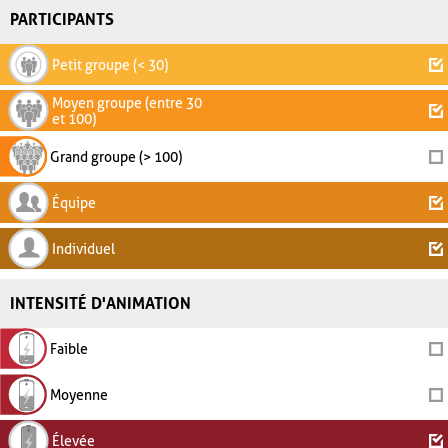
PARTICIPANTS
Petit groupe (< 30)
Moyen groupe (entre 30
et 100)
Grand groupe (> 100)
Équipe
Individuel
INTENSITÉ D'ANIMATION
Faible
Moyenne
Élevée