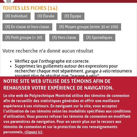
TOUTES LES FICHES (14)
(X) Individuel
(X) Élevée
(X) Équipe
(X) En classe et hors classe
(X) Moyen groupe (entre 30 et 100)
(X) Petit groupe (< 30)
(X) Hors classe
(X) Sporadiques
Votre recherche n'a donné aucun résultat
Vérifiez que l'orthographe est correcte.
Supprimez les guillemets autour des expressions pour
rechercher chaque mot séparément.
garage à vélo
retournera
souvent plus de résultat que
"garage à vélo"
.
NOTRE SITE WEB UTILISE DES TÉMOINS AFIN DE
Envisagez d'élargir votre recherche avec
OR
.
garage OR vélo
retournera souvent plus de résultat que
garage à vélo
.
REHAUSSER VOTRE EXPÉRIENCE DE NAVIGATION.
Le site web de Polytechnique Montréal utilise des témoins de connexion
afin de recueillir des statistiques générales et offrir une meilleure
expérience à ses visiteurs. En naviguant sur le site, vous acceptez
l’utilisation de ces témoins selon les modalités spécifiées aux conditions
d’utilisation. Vous pouvez refuser les témoins de connexion en modifiant
vos paramètres de navigation. Pour en savoir plus sur le recours aux
témoins de connexion et sur la protection de vos renseignements
personnels,
cliquez ici
.
Avis de confidentialité et conditions d’utilisation