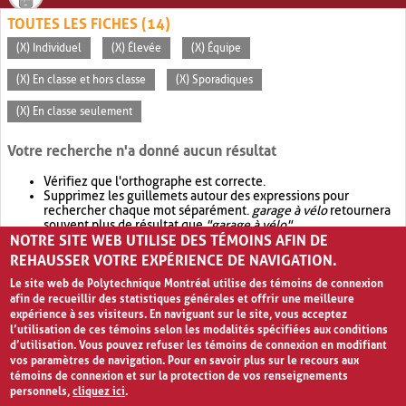
TOUTES LES FICHES (14)
(X) Individuel
(X) Élevée
(X) Équipe
(X) En classe et hors classe
(X) Sporadiques
(X) En classe seulement
Votre recherche n'a donné aucun résultat
Vérifiez que l'orthographe est correcte.
Supprimez les guillemets autour des expressions pour
rechercher chaque mot séparément.
garage à vélo
retournera
souvent plus de résultat que
"garage à vélo"
.
NOTRE SITE WEB UTILISE DES TÉMOINS AFIN DE
Envisagez d'élargir votre recherche avec
OR
.
garage OR vélo
retournera souvent plus de résultat que
garage à vélo
.
REHAUSSER VOTRE EXPÉRIENCE DE NAVIGATION.
Le site web de Polytechnique Montréal utilise des témoins de connexion
afin de recueillir des statistiques générales et offrir une meilleure
expérience à ses visiteurs. En naviguant sur le site, vous acceptez
l’utilisation de ces témoins selon les modalités spécifiées aux conditions
d’utilisation. Vous pouvez refuser les témoins de connexion en modifiant
vos paramètres de navigation. Pour en savoir plus sur le recours aux
témoins de connexion et sur la protection de vos renseignements
personnels,
cliquez ici
.
Avis de confidentialité et conditions d’utilisation