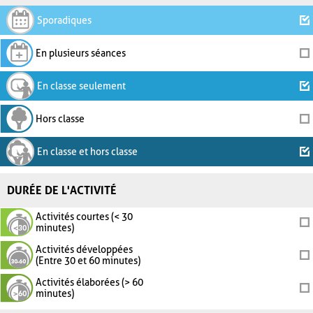
Sporadiques
En plusieurs séances
En classe seulement
Hors classe
En classe et hors classe
DURÉE DE L'ACTIVITÉ
Activités courtes (< 30
minutes)
Activités développées
(Entre 30 et 60 minutes)
Activités élaborées (> 60
minutes)