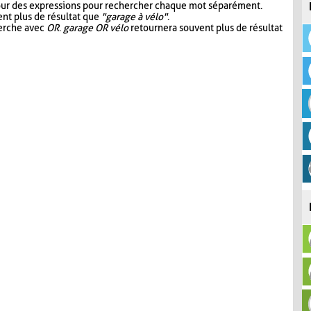
our des expressions pour rechercher chaque mot séparément.
nt plus de résultat que
"garage à vélo"
.
herche avec
OR
.
garage OR vélo
retournera souvent plus de résultat