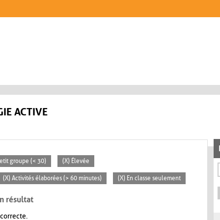
IE ACTIVE
Petit groupe (< 30)
(X) Élevée
(X) Activités élaborées (> 60 minutes)
(X) En classe seulement
n résultat
 correcte.