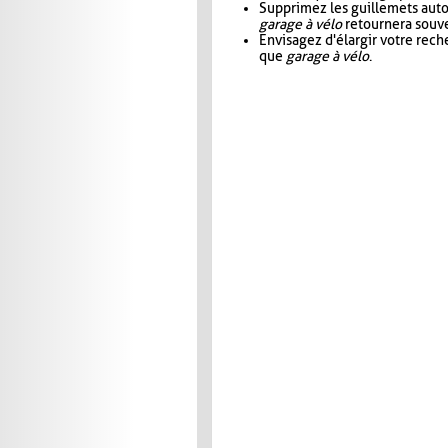
Supprimez les guillemets aut
garage à vélo
retournera souve
Envisagez d'élargir votre rec
que
garage à vélo
.