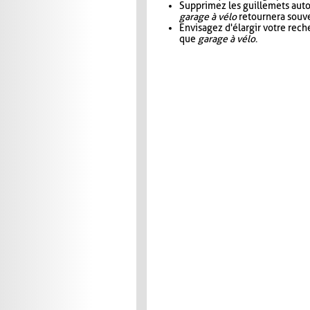
Supprimez les guillemets aut
garage à vélo
retournera souve
Envisagez d'élargir votre rec
que
garage à vélo
.