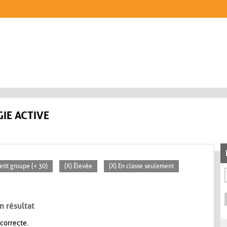
IE ACTIVE
Petit groupe (< 30)
(X) Élevée
(X) En classe seulement
n résultat
 correcte.