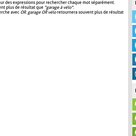
our des expressions pour rechercher chaque mot séparément.
nt plus de résultat que
"garage à vélo"
.
herche avec
OR
.
garage OR vélo
retournera souvent plus de résultat