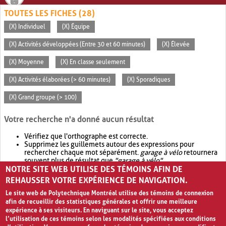
TOUTES LES FICHES (28)
(X) Individuel
(X) Équipe
(X) Activités développées (Entre 30 et 60 minutes)
(X) Élevée
(X) Moyenne
(X) En classe seulement
(X) Activités élaborées (> 60 minutes)
(X) Sporadiques
(X) Grand groupe (> 100)
Votre recherche n'a donné aucun résultat
Vérifiez que l'orthographe est correcte.
Supprimez les guillemets autour des expressions pour
rechercher chaque mot séparément.
garage à vélo
retournera
souvent plus de résultat que
"garage à vélo"
.
NOTRE SITE WEB UTILISE DES TÉMOINS AFIN DE
Envisagez d'élargir votre recherche avec
OR
.
garage OR vélo
retournera souvent plus de résultat que
garage à vélo
.
REHAUSSER VOTRE EXPÉRIENCE DE NAVIGATION.
Le site web de Polytechnique Montréal utilise des témoins de connexion
afin de recueillir des statistiques générales et offrir une meilleure
expérience à ses visiteurs. En naviguant sur le site, vous acceptez
l’utilisation de ces témoins selon les modalités spécifiées aux conditions