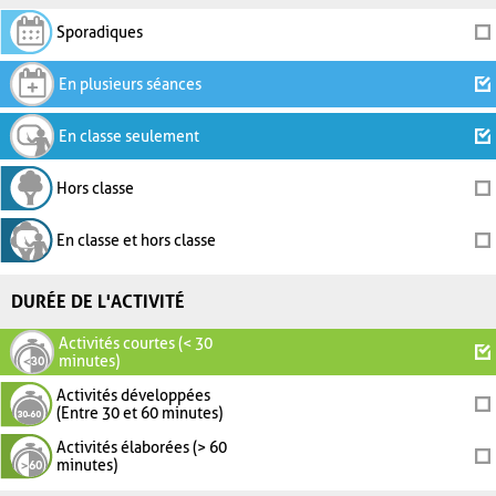
Sporadiques
En plusieurs séances
En classe seulement
Hors classe
En classe et hors classe
DURÉE DE L'ACTIVITÉ
Activités courtes (< 30
minutes)
Activités développées
(Entre 30 et 60 minutes)
Activités élaborées (> 60
minutes)