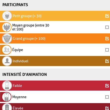
PARTICIPANTS
Petit groupe (< 30)
Moyen groupe (entre 30
et 100)
Grand groupe (> 100)
Équipe
Individuel
INTENSITÉ D'ANIMATION
Faible
Moyenne
Élevée