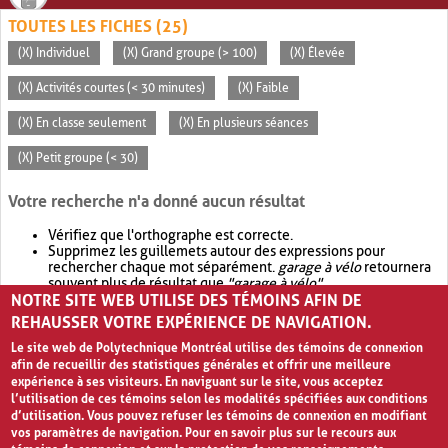
TOUTES LES FICHES (25)
(X) Individuel
(X) Grand groupe (> 100)
(X) Élevée
(X) Activités courtes (< 30 minutes)
(X) Faible
(X) En classe seulement
(X) En plusieurs séances
(X) Petit groupe (< 30)
Votre recherche n'a donné aucun résultat
Vérifiez que l'orthographe est correcte.
Supprimez les guillemets autour des expressions pour
rechercher chaque mot séparément.
garage à vélo
retournera
souvent plus de résultat que
"garage à vélo"
.
NOTRE SITE WEB UTILISE DES TÉMOINS AFIN DE
Envisagez d'élargir votre recherche avec
OR
.
garage OR vélo
retournera souvent plus de résultat que
garage à vélo
.
REHAUSSER VOTRE EXPÉRIENCE DE NAVIGATION.
Le site web de Polytechnique Montréal utilise des témoins de connexion
afin de recueillir des statistiques générales et offrir une meilleure
expérience à ses visiteurs. En naviguant sur le site, vous acceptez
l’utilisation de ces témoins selon les modalités spécifiées aux conditions
d’utilisation. Vous pouvez refuser les témoins de connexion en modifiant
vos paramètres de navigation. Pour en savoir plus sur le recours aux