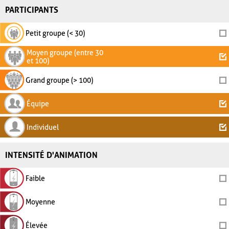
PARTICIPANTS
Petit groupe (< 30)
Moyen groupe (entre 30
et 100)
Grand groupe (> 100)
Équipe
Individuel
INTENSITÉ D'ANIMATION
Faible
Moyenne
Élevée