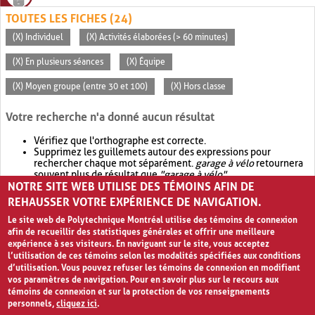
TOUTES LES FICHES (24)
(X) Individuel
(X) Activités élaborées (> 60 minutes)
(X) En plusieurs séances
(X) Équipe
(X) Moyen groupe (entre 30 et 100)
(X) Hors classe
Votre recherche n'a donné aucun résultat
Vérifiez que l'orthographe est correcte.
Supprimez les guillemets autour des expressions pour
rechercher chaque mot séparément.
garage à vélo
retournera
souvent plus de résultat que
"garage à vélo"
.
NOTRE SITE WEB UTILISE DES TÉMOINS AFIN DE
Envisagez d'élargir votre recherche avec
OR
.
garage OR vélo
retournera souvent plus de résultat que
garage à vélo
.
REHAUSSER VOTRE EXPÉRIENCE DE NAVIGATION.
Le site web de Polytechnique Montréal utilise des témoins de connexion
afin de recueillir des statistiques générales et offrir une meilleure
expérience à ses visiteurs. En naviguant sur le site, vous acceptez
l’utilisation de ces témoins selon les modalités spécifiées aux conditions
d’utilisation. Vous pouvez refuser les témoins de connexion en modifiant
vos paramètres de navigation. Pour en savoir plus sur le recours aux
témoins de connexion et sur la protection de vos renseignements
personnels,
cliquez ici
.
Avis de confidentialité et conditions d’utilisation