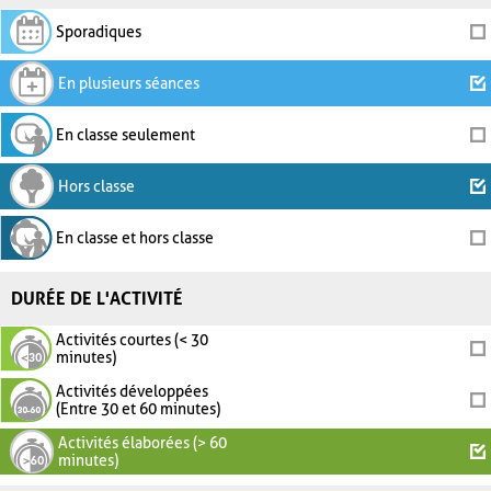
Sporadiques
En plusieurs séances
En classe seulement
Hors classe
En classe et hors classe
DURÉE DE L'ACTIVITÉ
Activités courtes (< 30
minutes)
Activités développées
(Entre 30 et 60 minutes)
Activités élaborées (> 60
minutes)