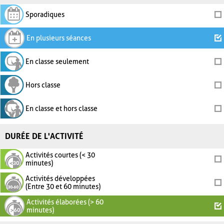
Sporadiques
En plusieurs séances
En classe seulement
Hors classe
En classe et hors classe
DURÉE DE L'ACTIVITÉ
Activités courtes (< 30
minutes)
Activités développées
(Entre 30 et 60 minutes)
Activités élaborées (> 60
minutes)