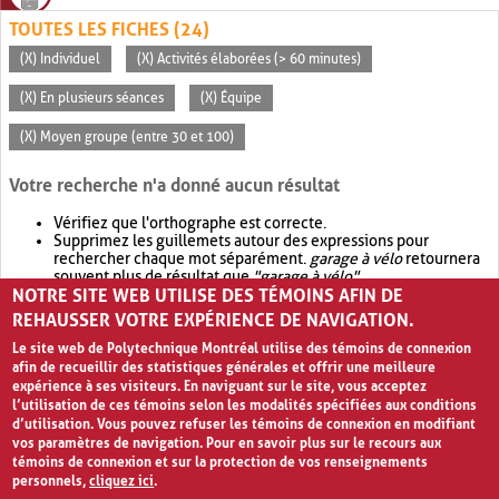
TOUTES LES FICHES (24)
(X) Individuel
(X) Activités élaborées (> 60 minutes)
(X) En plusieurs séances
(X) Équipe
(X) Moyen groupe (entre 30 et 100)
Votre recherche n'a donné aucun résultat
Vérifiez que l'orthographe est correcte.
Supprimez les guillemets autour des expressions pour
rechercher chaque mot séparément.
garage à vélo
retournera
souvent plus de résultat que
"garage à vélo"
.
NOTRE SITE WEB UTILISE DES TÉMOINS AFIN DE
Envisagez d'élargir votre recherche avec
OR
.
garage OR vélo
retournera souvent plus de résultat que
garage à vélo
.
REHAUSSER VOTRE EXPÉRIENCE DE NAVIGATION.
Le site web de Polytechnique Montréal utilise des témoins de connexion
afin de recueillir des statistiques générales et offrir une meilleure
expérience à ses visiteurs. En naviguant sur le site, vous acceptez
l’utilisation de ces témoins selon les modalités spécifiées aux conditions
d’utilisation. Vous pouvez refuser les témoins de connexion en modifiant
vos paramètres de navigation. Pour en savoir plus sur le recours aux
témoins de connexion et sur la protection de vos renseignements
personnels,
cliquez ici
.
Avis de confidentialité et conditions d’utilisation