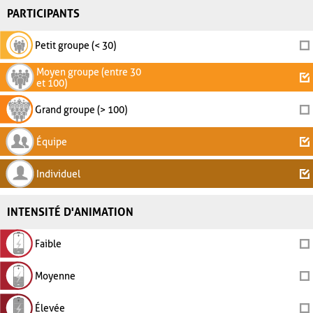
PARTICIPANTS
Petit groupe (< 30)
Moyen groupe (entre 30
et 100)
Grand groupe (> 100)
Équipe
Individuel
INTENSITÉ D'ANIMATION
Faible
Moyenne
Élevée