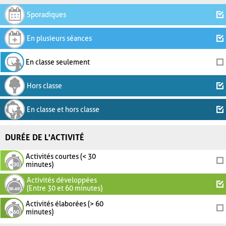
Sporadiques
En plusieurs séances
En classe seulement
Hors classe
En classe et hors classe
DURÉE DE L'ACTIVITÉ
Activités courtes (< 30
minutes)
Activités développées
(Entre 30 et 60 minutes)
Activités élaborées (> 60
minutes)