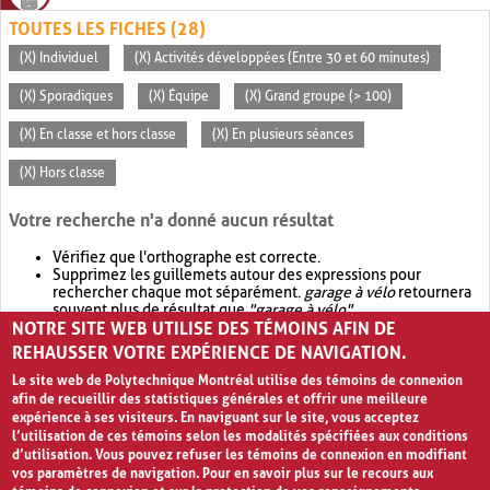
TOUTES LES FICHES (28)
(X) Individuel
(X) Activités développées (Entre 30 et 60 minutes)
(X) Sporadiques
(X) Équipe
(X) Grand groupe (> 100)
(X) En classe et hors classe
(X) En plusieurs séances
(X) Hors classe
Votre recherche n'a donné aucun résultat
Vérifiez que l'orthographe est correcte.
Supprimez les guillemets autour des expressions pour
rechercher chaque mot séparément.
garage à vélo
retournera
souvent plus de résultat que
"garage à vélo"
.
NOTRE SITE WEB UTILISE DES TÉMOINS AFIN DE
Envisagez d'élargir votre recherche avec
OR
.
garage OR vélo
retournera souvent plus de résultat que
garage à vélo
.
REHAUSSER VOTRE EXPÉRIENCE DE NAVIGATION.
Le site web de Polytechnique Montréal utilise des témoins de connexion
afin de recueillir des statistiques générales et offrir une meilleure
expérience à ses visiteurs. En naviguant sur le site, vous acceptez
l’utilisation de ces témoins selon les modalités spécifiées aux conditions
d’utilisation. Vous pouvez refuser les témoins de connexion en modifiant
vos paramètres de navigation. Pour en savoir plus sur le recours aux