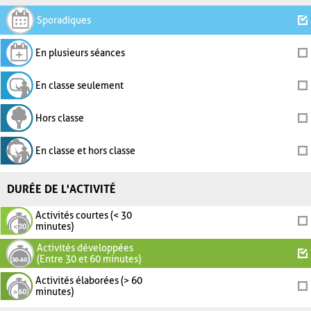
Sporadiques
En plusieurs séances
En classe seulement
Hors classe
En classe et hors classe
DURÉE DE L'ACTIVITÉ
Activités courtes (< 30
minutes)
Activités développées
(Entre 30 et 60 minutes)
Activités élaborées (> 60
minutes)