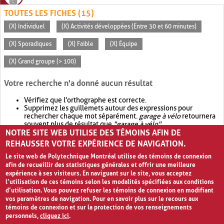
TOUTES LES FICHES (15)
(X) Individuel
(X) Activités développées (Entre 30 et 60 minutes)
(X) Sporadiques
(X) Faible
(X) Équipe
(X) Grand groupe (> 100)
Votre recherche n'a donné aucun résultat
Vérifiez que l'orthographe est correcte.
Supprimez les guillemets autour des expressions pour
rechercher chaque mot séparément.
garage à vélo
retournera
souvent plus de résultat que
"garage à vélo"
.
NOTRE SITE WEB UTILISE DES TÉMOINS AFIN DE
Envisagez d'élargir votre recherche avec
OR
.
garage OR vélo
retournera souvent plus de résultat que
garage à vélo
.
REHAUSSER VOTRE EXPÉRIENCE DE NAVIGATION.
Le site web de Polytechnique Montréal utilise des témoins de connexion
afin de recueillir des statistiques générales et offrir une meilleure
expérience à ses visiteurs. En naviguant sur le site, vous acceptez
l’utilisation de ces témoins selon les modalités spécifiées aux conditions
d’utilisation. Vous pouvez refuser les témoins de connexion en modifiant
vos paramètres de navigation. Pour en savoir plus sur le recours aux
témoins de connexion et sur la protection de vos renseignements
personnels,
cliquez ici
.
Avis de confidentialité et conditions d’utilisation